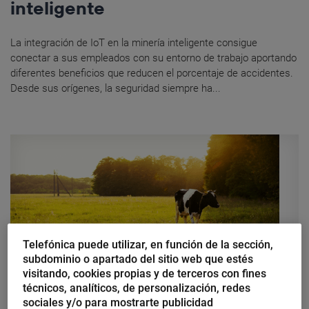
inteligente
La integración de IoT en la minería inteligente consigue
conectar a sus empleados con su entorno de trabajo aportando
diferentes beneficios que reducen el porcentaje de accidentes.
Desde sus orígenes, la seguridad siempre ha...
Telefónica puede utilizar, en función de la sección,
subdominio o apartado del sitio web que estés
visitando, cookies propias y de terceros con fines
técnicos, analíticos, de personalización, redes
Beatriz Sanz Baños
sociales y/o para mostrarte publicidad