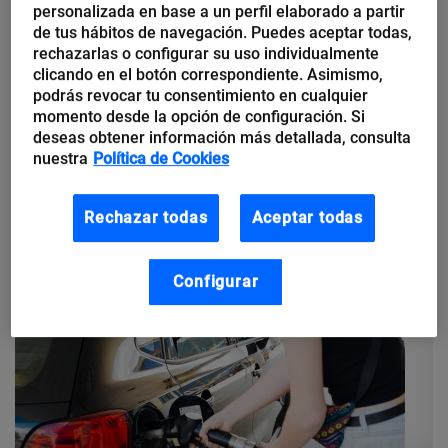
Producción de leche eficiente y
personalizada en base a un perfil elaborado a partir
de tus hábitos de navegación. Puedes aceptar todas,
responsable
rechazarlas o configurar su uso individualmente
clicando en el botón correspondiente. Asimismo,
podrás revocar tu consentimiento en cualquier
Estamos ante un nuevo ejemplo de cómo la tecnología nos
momento desde la opción de configuración. Si
puede ayudar a formar una sociedad mejor en la que la
deseas obtener información más detallada, consulta
producción y consumo de leche se realice de forma sostenible
nuestra
Política de Cookies
y...
Rechazar todas
Aceptar todas
Configurar