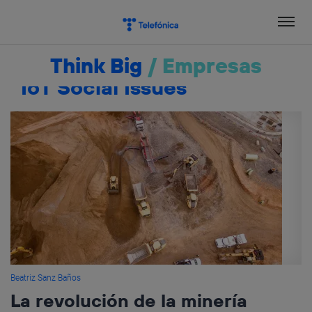
Salta
el
contenido
Think Big
/
Empresas
IoT Social Issues
Beatriz Sanz Baños
La revolución de la minería