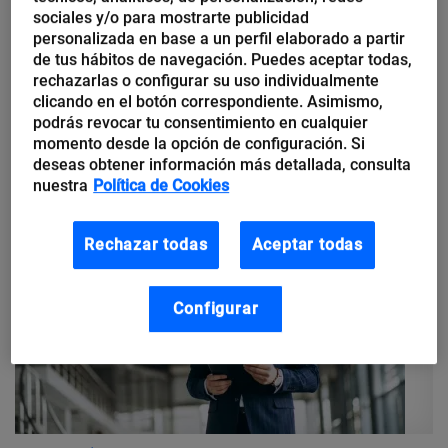
sociales y/o para mostrarte publicidad
Computación cuántica, ¿cómo
personalizada en base a un perfil elaborado a partir
estamos?
de tus hábitos de navegación. Puedes aceptar todas,
rechazarlas o configurar su uso individualmente
clicando en el botón correspondiente. Asimismo,
El futuro de la computación cuántica puede estar ligado a
podrás revocar tu consentimiento en cualquier
palabras como Majorana, Starling o neglectones. ¿Por qué
momento desde la opción de configuración. Si
deberían importarnos?
deseas obtener información más detallada, consulta
nuestra
Política de Cookies
Rechazar todas
Aceptar todas
Configurar