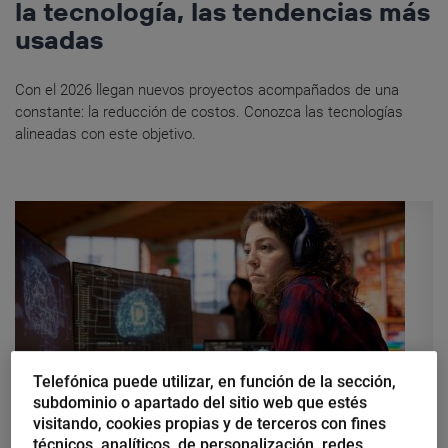
la tecnología, las tendencias más
usadas
Con el 2026 llegan nuevos proyectos acompañados de una
constante: la reducción de costos. Conozca las tecnologías
alineadas con este objetivo.
Telefónica puede utilizar, en función de la sección,
subdominio o apartado del sitio web que estés
visitando, cookies propias y de terceros con fines
Jorge A. Hernández
técnicos, analíticos, de personalización, redes