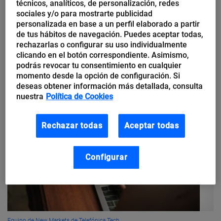
técnicos, analíticos, de personalización, redes
Nuestra herramienta Aristeo en
sociales y/o para mostrarte publicidad
la Ekoparty 2021
personalizada en base a un perfil elaborado a partir
de tus hábitos de navegación. Puedes aceptar todas,
rechazarlas o configurar su uso individualmente
El mes pasado, del 2 al 6 de noviembre, se celebró el evento de
clicando en el botón correspondiente. Asimismo,
la Ekoparty 2021, donde el Área de Innovación y Laboratorio de
podrás revocar tu consentimiento en cualquier
Telefónica Tech disfrutó de...
momento desde la opción de configuración. Si
deseas obtener información más detallada, consulta
nuestra
Política de Cookies
Rechazar todas
Aceptar todas
Configurar
Equipo de New Markets de Telefónica Tech