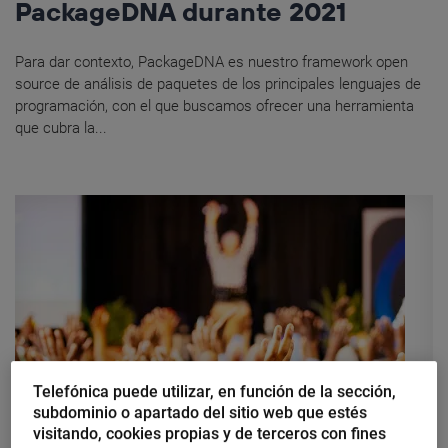
PackageDNA durante 2021
Para dar contexto, PackageDNA es nuestro framework open
source de análisis de paquetes de los principales lenguajes de
programación, con el que buscamos ofrecer una herramienta
que cubra la...
Telefónica puede utilizar, en función de la sección,
subdominio o apartado del sitio web que estés
visitando, cookies propias y de terceros con fines
Sergio Vidal