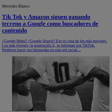
Mercedes Blanco
Tik Tok y Amazon siguen ganando
terreno a Google como buscadores de
contenido
¿Google Maps? ¿Google Search? Eso es cosa de los más mayores.
Los más jóvenes, la generación Z, se informan por TikTok.
Prefieren hacer sus búsquedas en esta red social....