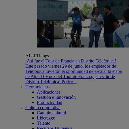
AI of Things
¡Así fue el Tour de Francia en Distrito Telefónica!
Este pasado viernes 29 de junio, los empleados de
Telefónica tuvieron la oportunidad de escalar la etapa
de Alpe D’Huez del Tour de Francia, ¡sin salir de
Distrito Telefónica! Perico...
Herramientas
Aplicaciones
Gestión e Innovación
Productividad
Cultura corporativa
Cambio cultural
Liderazgo
Talento
Recursos Humanos