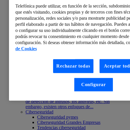
memoria reservada, el llamado double free.
Telefónica puede utilizar, en función de la sección, subdominio
que estés visitando, cookies propias y de terceros con fines técn
personalización, redes sociales y/o para mostrarte publicidad p
perfil elaborado a partir de tus hábitos de navegación. Puedes a
o configurar su uso individualmente clicando en el botón corr
podrás revocar tu consentimiento en cualquier momento desde 
configuración. Si deseas obtener información más detallada, co
de Cookies
Rechazar todas
Aceptar tod
ElevenPaths
Configurar
ElevenPaths Radio 3×01 – Entrevista a David Barroso
Cuando pensamos en herramientas de ciberseguridad,
se nos vienen a la cabeza los cortafuegos, los sistemas
de detección de intrusos, los antivirus, etc. Sin
embargo, existen otros enfoques de...
Ciberseguridad
Ciberseguridad pymes
Ciberseguridad Grandes Empresas
Tendencias ciberseguridad