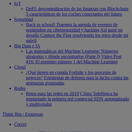
IoT
DeFI: descentralización de las finanzas con Blockchain
5 características de los coches conectados del futuro
Seguridad
Back to school! Traemos la agenda de eventos de
septiembre en ciberseguridad y hacking
Así gané un
desafío Capture the Flag resolviendo los retos desde mi
móvil
Big Data e IA
Las matemáticas del Machine Learning: Números
aleatorios y dónde encontrarlos (Parte I)
Video Post
#16: El enemigo número 1 del Machine Learning
Cloud
¿Qué tienen en común Fortnite y los procesos de
negocio?
Estrategias de defensa para la lucha contra las
amenazas avanzadas
Redes
Retos para las redes en 2019
Cómo Telefónica ha
implantado la primera red comercial SDN automatizada
y multivendor
Think Big
/
Empresas
Crecer