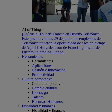
AI of Things
¡Así fue el Tour de Francia en Distrito Telefónica!
Este pasado viernes 29 de junio, los empleados de
Telefónica tuvieron la oportunidad de escalar la etapa
de Alpe D’Huez del Tour de Francia, ¡sin salir de
Distrito Telefónica! Perico...
Herramientas
Herramientas
Aplicaciones
Gestión e Innovación
Productividad
Cultura corporativa
Cultura corporativa
Cambio cultural
Liderazgo
Talento
Recursos Humanos
Fiscalidad y finanzas
Fiscalidad y finanzas