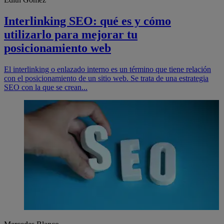
Interlinking SEO: qué es y cómo
utilizarlo para mejorar tu
posicionamiento web
El interlinking o enlazado interno es un término que tiene relación
con el posicionamiento de un sitio web. Se trata de una estrategia
SEO con la que se crean...