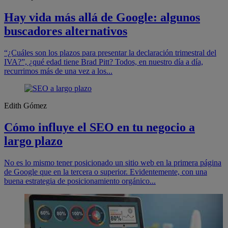
Hay vida más allá de Google: algunos
buscadores alternativos
“¿Cuáles son los plazos para presentar la declaración trimestral del
IVA?”, ¿qué edad tiene Brad Pitt? Todos, en nuestro día a día,
recurrimos más de una vez a los...
Edith Gómez
Cómo influye el SEO en tu negocio a
largo plazo
No es lo mismo tener posicionado un sitio web en la primera página
de Google que en la tercera o superior. Evidentemente, con una
buena estrategia de posicionamiento orgánico...