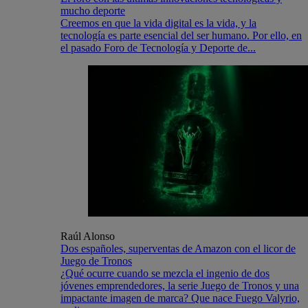
mucho deporte
Creemos en que la vida digital es la vida, y la
tecnología es parte esencial del ser humano. Por ello, en
el pasado Foro de Tecnología y Deporte de...
Raúl Alonso
Dos españoles, superventas de Amazon con el licor de
Juego de Tronos
¿Qué ocurre cuando se mezcla el ingenio de dos
jóvenes emprendedores, la serie Juego de Tronos y una
impactante imagen de marca? Que nace Fuego Valyrio,