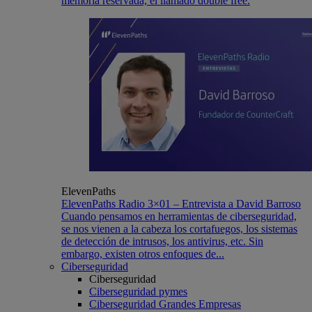
memoria reservada, el llamado double free.
ElevenPaths
ElevenPaths Radio 3×01 – Entrevista a David Barroso
Cuando pensamos en herramientas de ciberseguridad,
se nos vienen a la cabeza los cortafuegos, los sistemas
de detección de intrusos, los antivirus, etc. Sin
embargo, existen otros enfoques de...
Ciberseguridad
Ciberseguridad
Ciberseguridad pymes
Ciberseguridad Grandes Empresas