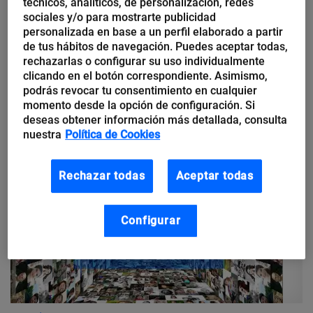
técnicos, analíticos, de personalización, redes
Cuatro graves amenazas para la
sociales y/o para mostrarte publicidad
reputación online de tu negocio
personalizada en base a un perfil elaborado a partir
de tus hábitos de navegación. Puedes aceptar todas,
rechazarlas o configurar su uso individualmente
Los casos de crisis de reputación online tienen un gran impacto
clicando en el botón correspondiente. Asimismo,
mediático en todos los canales y especialmente en las redes
podrás revocar tu consentimiento en cualquier
sociales, ya que casi el 95 % de...
momento desde la opción de configuración. Si
deseas obtener información más detallada, consulta
nuestra
Política de Cookies
Rechazar todas
Aceptar todas
Configurar