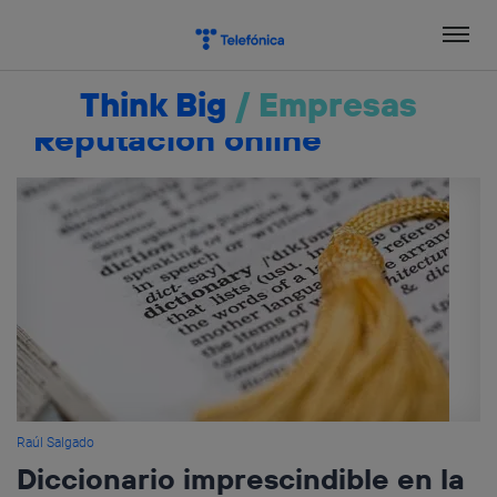
Salta
el
contenido
Think Big
/
Empresas
Reputación online
Raúl Salgado
Diccionario imprescindible en la