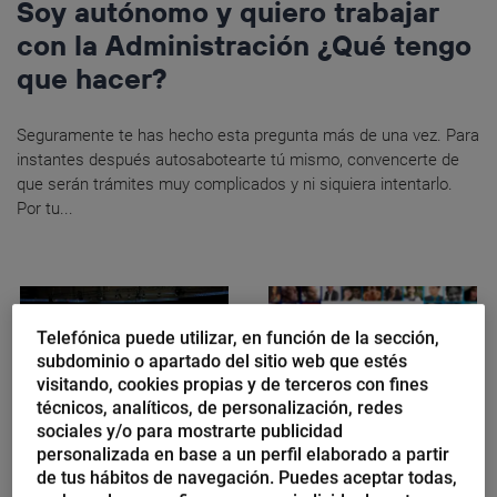
Soy autónomo y quiero trabajar
con la Administración ¿Qué tengo
que hacer?
Seguramente te has hecho esta pregunta más de una vez. Para
instantes después autosabotearte tú mismo, convencerte de
que serán trámites muy complicados y ni siquiera intentarlo.
Por tu...
Telefónica puede utilizar, en función de la sección,
subdominio o apartado del sitio web que estés
visitando, cookies propias y de terceros con fines
técnicos, analíticos, de personalización, redes
Mercedes Oriol Vico
Edith Gómez
sociales y/o para mostrarte publicidad
personalizada en base a un perfil elaborado a partir
Triunfa con tu evento
Canales de difusión
de tus hábitos de navegación. Puedes aceptar todas,
corporativo
en Instagram: qué son