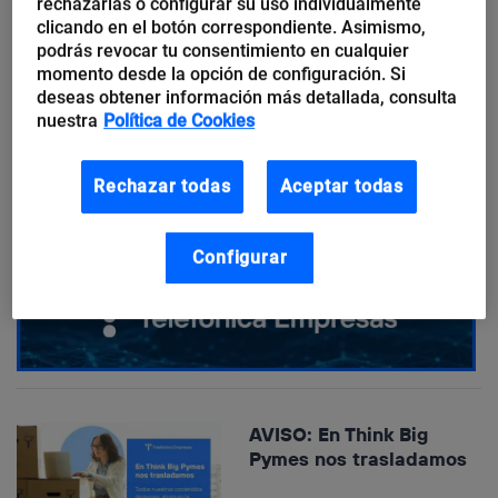
rechazarlas o configurar su uso individualmente
y cómo
clicando en el botón correspondiente. Asimismo,
implementarlos en tu
podrás revocar tu consentimiento en cualquier
estrategia
momento desde la opción de configuración. Si
deseas obtener información más detallada, consulta
nuestra
Política de Cookies
Rechazar todas
Aceptar todas
Configurar
AVISO: En Think Big
Pymes nos trasladamos