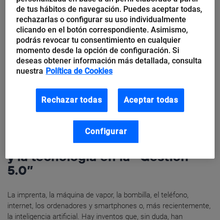
aumenta las conversiones de tu
de tus hábitos de navegación. Puedes aceptar todas,
rechazarlas o configurar su uso individualmente
negocio
clicando en el botón correspondiente. Asimismo,
podrás revocar tu consentimiento en cualquier
momento desde la opción de configuración. Si
Fue Franklin Delano Roosevelt, el trigésimo segundo presidente
deseas obtener información más detallada, consulta
de EEUU (1933-1945), quien supo sacarle provecho al poder de
nuestra
Política de Cookies
las ondas para ‘entrar’ en las casas de sus compatriotas y...
Rechazar todas
Aceptar todas
Raúl Salgado
Configurar
Cinco impulsos de la innovación
y la tecnología en la “Gestión
5.0”
La imprenta, la máquina de vapor, la bombilla, el teléfono,
internet, los ordenadores y smartphones o, más recientemente,
la inteligencia artificial. Hay inventos que, sin duda, han