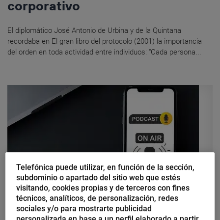
corporativo
El diplomático José Antonio de Urbina y de la Quintana
recordaba en El gran libro del protocolo (2001) la importancia
del orden en toda actividad entre individuos: “Cada persona...
Telefónica puede utilizar, en función de la sección,
subdominio o apartado del sitio web que estés
visitando, cookies propias y de terceros con fines
técnicos, analíticos, de personalización, redes
Mercedes Oriol Vico
sociales y/o para mostrarte publicidad
Conviértete en un ‘podcaster’ y
personalizada en base a un perfil elaborado a partir