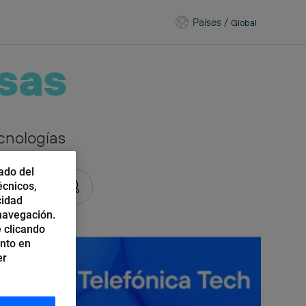
Países
/
Global
sas
cnologías
ado del
écnicos,
cidad
 navegación.
 clicando
ento en
er