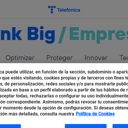
nk Big
/
Empre
Optimizar
Proteger
Innovar
Te
ca puede utilizar, en función de la sección, subdominio o apart
b que estés visitando, cookies propias y de terceros con fines t
os, de personalización, redes sociales y/o para mostrarte publi
izada en base a un perfil elaborado a partir de tus hábitos de
ceptar todas, rechazarlas o configurar su uso individualmente
tón correspondiente. Asimismo, podrás revocar tu consentimi
r momento desde la opción de configuración. Si deseas obten
ión más detallada, consulta nuestra
Política de Cookies