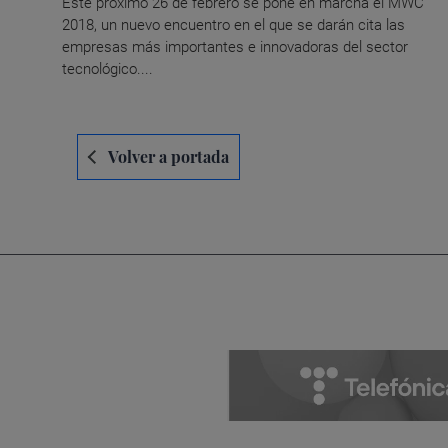
Este próximo 26 de febrero se pone en marcha el MWC
2018, un nuevo encuentro en el que se darán cita las
empresas más importantes e innovadoras del sector
tecnológico....
Navegación
Volver a portada
de
entradas