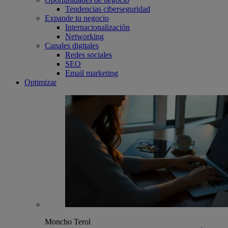
Tendencias ciberseguridad
Expande tu negocio
Internacionalización
Networking
Canales digitales
Redes sociales
SEO
Email marketing
Optimizar
Moncho Terol