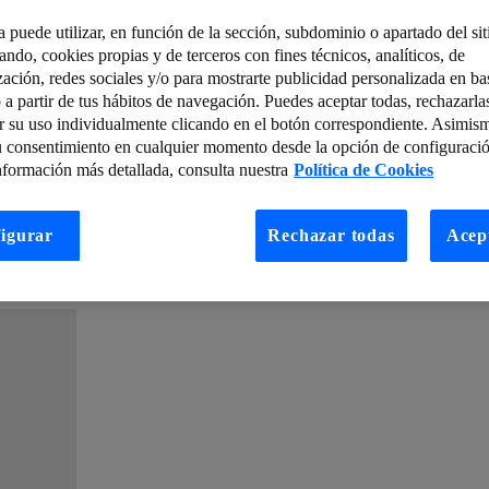
a puede utilizar, en función de la sección, subdominio o apartado del si
 mercancia con IoT
tando, cookies propias y de terceros con fines técnicos, analíticos, de
zación, redes sociales y/o para mostrarte publicidad personalizada en bas
do y Telefónica (Wayra) – Parte 1 de 2
Correo electrónico, navegación y
 a partir de tus hábitos de navegación. Puedes aceptar todas, rechazarla
r su uso individualmente clicando en el botón correspondiente. Asimis
¿Cómo se mueven los trabajadores de Distrito T?
u consentimiento en cualquier momento desde la opción de configuració
zar tu estrategia
Cloud Computing y Legislación
nformación más detallada, consulta nuestra
Política de Cookies
chnology&Automation LAB
La convergencia en redes multiacceso: 
igurar
Rechazar todas
Acep