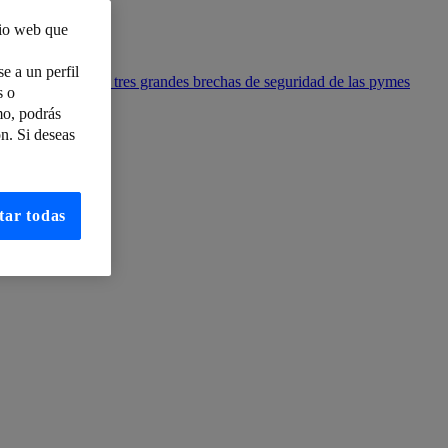
tio web que
e a un perfil
 dispositivos, las tres grandes brechas de seguridad de las pymes
s o
mo, podrás
n. Si deseas
VoLTE y VoWIFi
tar todas