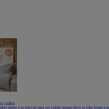
es y niños
s miren a su reloj no para ver cuánto tiempo lleva su niño frente a la p