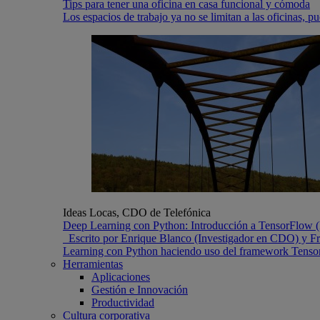
Tips para tener una oficina en casa funcional y cómoda
Los espacios de trabajo ya no se limitan a las oficinas, 
Ideas Locas, CDO de Telefónica
Deep Learning con Python: Introducción a TensorFlow (P
Escrito por Enrique Blanco (Investigador en CDO) y Fran
Learning con Python haciendo uso del framework Tensor
Herramientas
Aplicaciones
Gestión e Innovación
Productividad
Cultura corporativa