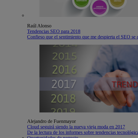
Raúl Alonso
Tendencias SEO para 2018
Confieso que el sentimiento que me despierta el SEO se deb
Alejandro de Fuenmayor
Cloud seguirá siendo la nueva vieja moda en 2017
De la lectura de los informes sobre tendencias tecnológi
Oportunidades de negocio