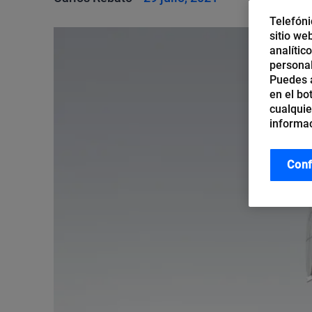
Telefóni
sitio we
analític
personal
Puedes a
en el bo
cualquie
informac
Conf