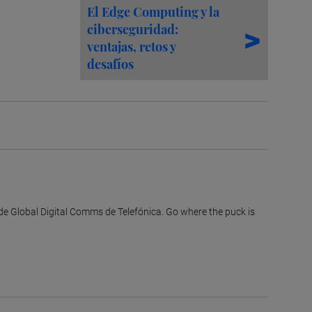
El Edge Computing y la
ciberseguridad:
ventajas, retos y
desafíos
de Global Digital Comms de Telefónica. Go where the puck is