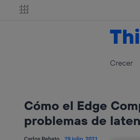
Salta
el
contenido
Thi
Crecer
Cómo el Edge Comp
problemas de laten
Carlos Rebato
29 julio, 2021