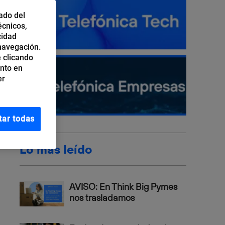
ado del
écnicos,
cidad
 navegación.
 clicando
ento en
er
tar todas
Lo más leído
AVISO: En Think Big Pymes
nos trasladamos