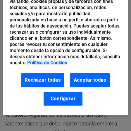
visitando, cookies propias y de terceros con fines
se condice del todo con otras nociones generales:
técnicos, analíticos, de personalización, redes
sociales y/o para mostrarte publicidad
personalizada en base a un perfil elaborado a partir
Un 36% de las pymes españolas cuentan con
de tus hábitos de navegación. Puedes aceptar todas,
protocolos básicos de seguridad en internet.
rechazarlas o configurar su uso individualmente
clicando en el botón correspondiente. Asimismo,
Un 75% de los usuarios de internet creen que la
podrás revocar tu consentimiento en cualquier
ciberseguridad es muy importante.
momento desde la opción de configuración. Si
deseas obtener información más detallada, consulta
El
84% de las empresas españolas busca
nuestra
Política de Cookies
incrementar la inversión en ciberseguridad
entre el 2020 y el 2022.
Rechazar todas
Aceptar todas
Así, la seguridad en la infraestructura de red
Configurar
corporativa constituye un elemento esencial, cuando
no básico. Algunas de las buenas prácticas y
características que debe implementar la empresa