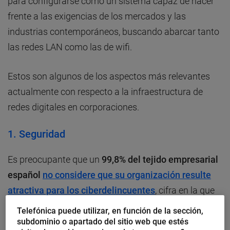
para configurarse como un sistema capaz de hacer
frente a las exigencias de los mercados y las
industrias contemporáneos, buscando abarcar tanto
las redes LAN como las de wifi.
Estos son algunos de los aspectos más relevantes
actualmente con respecto a la infraestructura de
redes digitales en corporaciones.
1. Seguridad
Es preocupante que un
99,8% del tejido empresarial
español
no considere que su organización resulte
atractiva para los ciberdelincuentes
, cifra en la que
se evidencia una especie de ingenuidad o negación
Telefónica puede utilizar, en función de la sección,
en cuanto a la vulnerabilidad en internet, y la que no
subdominio o apartado del sitio web que estés