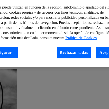
a puede utilizar, en función de la sección, subdominio o apartado del si
ber lo ‘inteligente’ que es una Smart City
tando, cookies propias y de terceros con fines técnicos, analíticos, de
zación, redes sociales y/o para mostrarte publicidad personalizada en bas
s de Google Analytics antes del consentimiento exigido por la AEPD
Lec
 a partir de tus hábitos de navegación. Puedes aceptar todas, rechazarla
r su uso individualmente clicando en el botón correspondiente. Asimis
ejores!
Caso de éxito SMASSA: servicios de estacionamiento inteligen
u consentimiento en cualquier momento desde la opción de configuració
o?
Cinco estrategias para definir el plan de digitalización de tu empresa
nformación más detallada, consulta nuestra
Política de Cookies
la segmentación y microsegmentación de redes en las empresas moderna
igurar
Rechazar todas
Acep