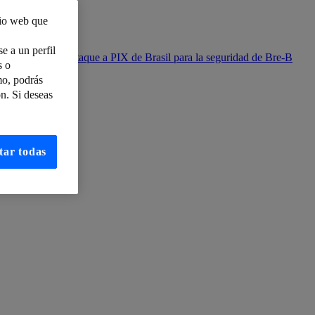
tio web que
e a un perfil
ciones del ciberataque a PIX de Brasil para la seguridad de Bre-B
s o
mo, podrás
tes
n. Si deseas
s
tar todas