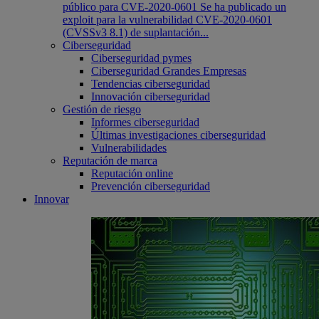
público para CVE-2020-0601 Se ha publicado un
exploit para la vulnerabilidad CVE-2020-0601
(CVSSv3 8.1) de suplantación...
Ciberseguridad
Ciberseguridad pymes
Ciberseguridad Grandes Empresas
Tendencias ciberseguridad
Innovación ciberseguridad
Gestión de riesgo
Informes ciberseguridad
Últimas investigaciones ciberseguridad
Vulnerabilidades
Reputación de marca
Reputación online
Prevención ciberseguridad
Innovar