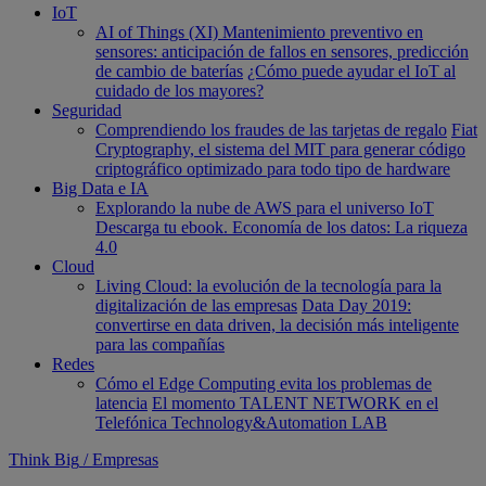
IoT
AI of Things (XI) Mantenimiento preventivo en
sensores: anticipación de fallos en sensores, predicción
de cambio de baterías
¿Cómo puede ayudar el IoT al
cuidado de los mayores?
Seguridad
Comprendiendo los fraudes de las tarjetas de regalo
Fiat
Cryptography, el sistema del MIT para generar código
criptográfico optimizado para todo tipo de hardware
Big Data e IA
Explorando la nube de AWS para el universo IoT
Descarga tu ebook. Economía de los datos: La riqueza
4.0
Cloud
Living Cloud: la evolución de la tecnología para la
digitalización de las empresas
Data Day 2019:
convertirse en data driven, la decisión más inteligente
para las compañías
Redes
Cómo el Edge Computing evita los problemas de
latencia
El momento TALENT NETWORK en el
Telefónica Technology&Automation LAB
Think Big
/
Empresas