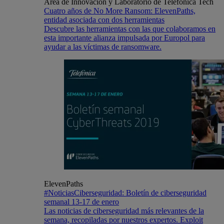
Área de Innovación y Laboratorio de Telefónica Tech
Cuatro años de No More Ransom: ElevenPaths,
entidad asociada con dos herramientas
Descubre las herramientas con las que colaboramos en
esta importante alianza impulsada por Europol para
ayudar a las víctimas de ransomware.
ElevenPaths
#NoticiasCiberseguridad: Boletín de ciberseguridad
semanal 13-17 de enero
Las noticias de ciberseguridad más relevantes de la
semana, recopiladas por nuestros expertos. Exploit