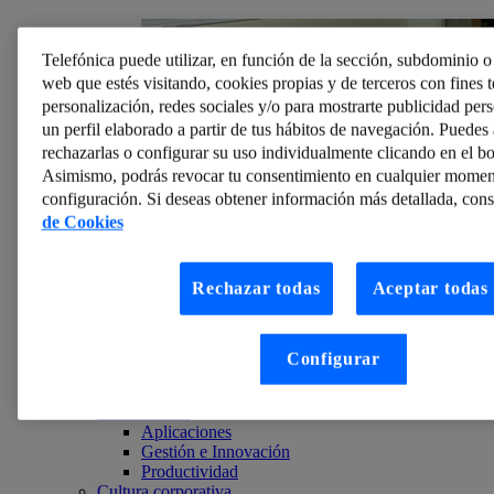
Telefónica puede utilizar, en función de la sección, subdominio o 
web que estés visitando, cookies propias y de terceros con fines té
personalización, redes sociales y/o para mostrarte publicidad per
un perfil elaborado a partir de tus hábitos de navegación. Puedes 
rechazarlas o configurar su uso individualmente clicando en el b
Asimismo, podrás revocar tu consentimiento en cualquier momen
configuración. Si deseas obtener información más detallada, cons
de Cookies
Rechazar todas
Aceptar todas
Mercedes Blanco
¿Quieres prácticas? Busca un autónomo
El verano es la oportunidad de muchos jóvenes para
iniciar su acercamiento al mundo laboral a través de las
Configurar
prácticas en empresas. Buscan conocer de cerca cómo
es el...
Herramientas
Aplicaciones
Gestión e Innovación
Productividad
Cultura corporativa