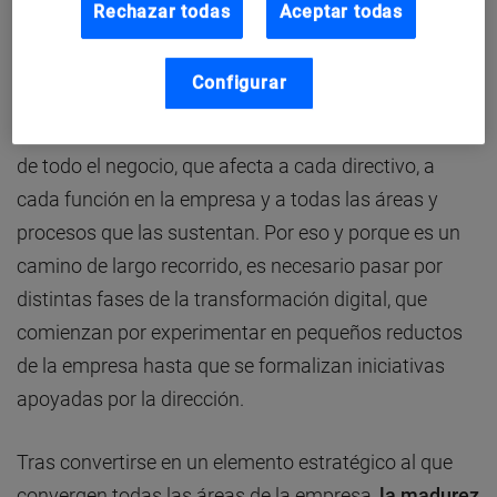
Rechazar todas
Aceptar todas
más digital, sino
entregar más valor a clientes,
empleados y resto de grupos de interés
, para ser
Configurar
competitivos y generar crecimiento. Más allá del
aspecto tecnológico, se trata de una transformación
de todo el negocio, que afecta a cada directivo, a
cada función en la empresa y a todas las áreas y
procesos que las sustentan. Por eso y porque es un
camino de largo recorrido, es necesario pasar por
distintas fases de la transformación digital, que
comienzan por experimentar en pequeños reductos
de la empresa hasta que se formalizan iniciativas
apoyadas por la dirección.
Tras convertirse en un elemento estratégico al que
convergen todas las áreas de la empresa,
la madurez