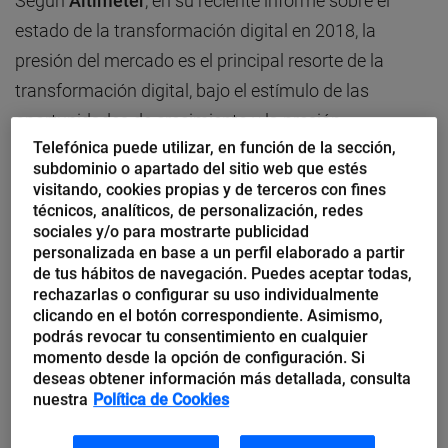
Según
Altimeter
, en su reciente informe sobre el
estado de la transformación digital en 2018, la
presión del mercado es el principal resorte de la
transformación digital, bajo el estímulo de las
oportunidades de crecimiento y la presión
Telefónica puede utilizar, en función de la sección,
competitiva, además de
nuevas regulaciones como
subdominio o apartado del sitio web que estés
el RGPD
. Hay una conciencia creciente sobre la
visitando, cookies propias y de terceros con fines
importancia del factor humano en la digitalización –
técnicos, analíticos, de personalización, redes
sociales y/o para mostrarte publicidad
como la experiencia del empleado y la cultura
personalizada en base a un perfil elaborado a partir
organizacional- y se invierte en mejorar los puntos de
de tus hábitos de navegación. Puedes aceptar todas,
rechazarlas o configurar su uso individualmente
contacto con el cliente. Sin embargo, todavía hay
clicando en el botón correspondiente. Asimismo,
muchas empresas que se lanzan a la transformación
podrás revocar tu consentimiento en cualquier
momento desde la opción de configuración. Si
digital sin hacer una investigación profunda del
deseas obtener información más detallada, consulta
cliente.
nuestra
Política de Cookies
El propósito de la transformación digital no es ser