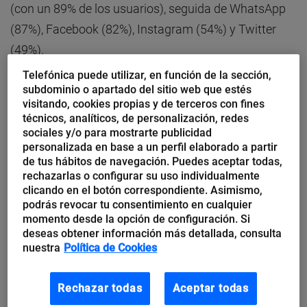
(con un 89% de los usuarios), seguida de WhatsApp
(87%), Facebook (82%), Instagram (54%) y Twitter
(49%).
Telefónica puede utilizar, en función de la sección,
YouTube, la favorita de los internautas
subdominio o apartado del sitio web que estés
visitando, cookies propias y de terceros con fines
técnicos, analíticos, de personalización, redes
Además, el último análisis ofrecido por
Think With
sociales y/o para mostrarte publicidad
Google
a partir de ComScore VideoMetrix, de marzo
personalizada en base a un perfil elaborado a partir
de 2018, nos deja otras cifras muy significativas:
de tus hábitos de navegación. Puedes aceptar todas,
rechazarlas o configurar su uso individualmente
clicando en el botón correspondiente. Asimismo,
YouTube llega a
28 millones de españoles
podrás revocar tu consentimiento en cualquier
momento desde la opción de configuración. Si
mensualmente
, que visualizan 36 minutos de
deseas obtener información más detallada, consulta
contenido al día, de media.
nuestra
Política de Cookies
Por edades, en la franja de 25 a 44 años, el
Rechazar todas
Aceptar todas
consumo es cercano a los 50 minutos diarios.