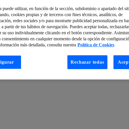
a puede utilizar, en función de la sección, subdominio o apartado del si
 ¿Cómo hacer las preguntas adecuadas en Ciencia de Datos?
tando, cookies propias y de terceros con fines técnicos, analíticos, de
zación, redes sociales y/o para mostrarte publicidad personalizada en bas
ks como Paper Key
Noticias de Ciberseguridad: Boletín semanal 12-18 d
 a partir de tus hábitos de navegación. Puedes aceptar todas, rechazarla
r su uso individualmente clicando en el botón correspondiente. Asimis
ojuegos
Eventos de LUCA en Noviembre que no te puedes perder
u consentimiento en cualquier momento desde la opción de configuració
do y Telefónica (Wayra) – Parte 2 de 2
10 ventajas del ‘cloud computin
nformación más detallada, consulta nuestra
Política de Cookies
 desafíos
El ojo de Sauron de la videovigilancia habilitado por redes 5
igurar
Rechazar todas
Acep