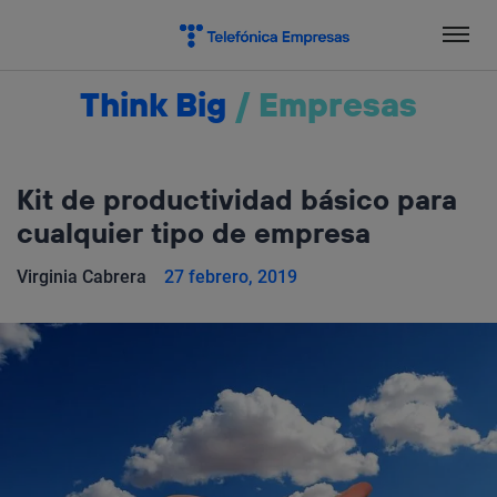
Salta
el
contenido
Think Big
/
Empresas
Kit de productividad básico para
cualquier tipo de empresa
Virginia Cabrera
27 febrero, 2019