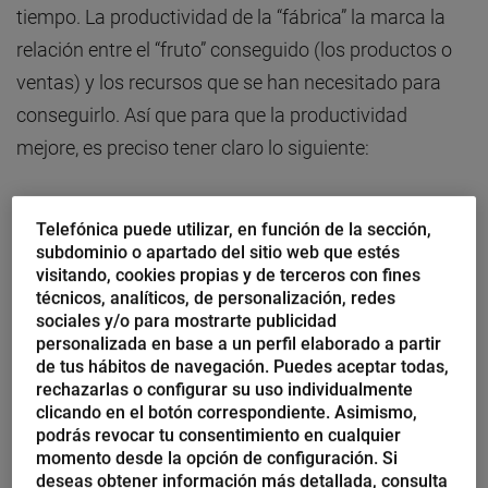
tiempo. La productividad de la “fábrica” la marca la
relación entre el “fruto” conseguido (los productos o
ventas) y los recursos que se han necesitado para
conseguirlo. Así que para que la productividad
mejore, es preciso tener claro lo siguiente:
Necesitas mejorar la relación entre lo que haces
Telefónica puede utilizar, en función de la sección,
y lo que te cuesta hacerlo. Esto es
mejorar el
subdominio o apartado del sitio web que estés
rendimiento
. Y siempre consiste en ir más
visitando, cookies propias y de terceros con fines
técnicos, analíticos, de personalización, redes
rápido, no hacer las cosas dos veces y
sociales y/o para mostrarte publicidad
reaprovechar trabajo.
personalizada en base a un perfil elaborado a partir
de tus hábitos de navegación. Puedes aceptar todas,
Necesitas que lo que haces sirva (aún más) para
rechazarlas o configurar su uso individualmente
clicando en el botón correspondiente. Asimismo,
cumplir tu objetivo de conseguir más ventas y
podrás revocar tu consentimiento en cualquier
más clientes. Esto sería
mejorar la eficacia
. Y
momento desde la opción de configuración. Si
deseas obtener información más detallada, consulta
pasa por cometer menos errores, eliminar