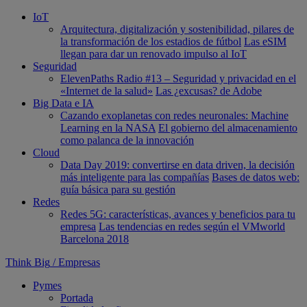
IoT
Arquitectura, digitalización y sostenibilidad, pilares de
la transformación de los estadios de fútbol
Las eSIM
llegan para dar un renovado impulso al IoT
Seguridad
ElevenPaths Radio #13 – Seguridad y privacidad en el
«Internet de la salud»
Las ¿excusas? de Adobe
Big Data e IA
Cazando exoplanetas con redes neuronales: Machine
Learning en la NASA
El gobierno del almacenamiento
como palanca de la innovación
Cloud
Data Day 2019: convertirse en data driven, la decisión
más inteligente para las compañías
Bases de datos web:
guía básica para su gestión
Redes
Redes 5G: características, avances y beneficios para tu
empresa
Las tendencias en redes según el VMworld
Barcelona 2018
Think Big
/
Empresas
Pymes
Portada