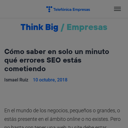
Salta
el
contenido
Think Big
/
Empresas
Cómo saber en solo un minuto
qué errores SEO estás
cometiendo
Ismael Ruíz
10 octubre, 2018
En el mundo de los negocios, pequeños o grandes, o
estás presente en el ámbito
online
o no existes. Pero
no basta con tener una web, tu
site
debe estar