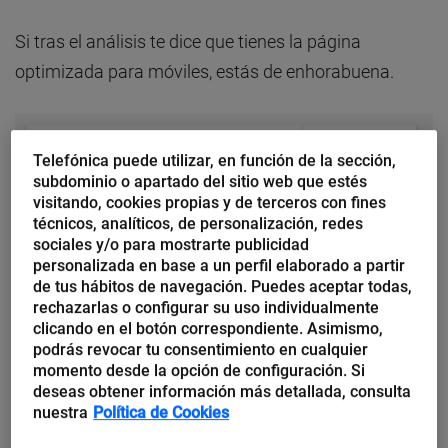
Si tras el análisis te dice que tienes la página
optimizada para móviles, estás de enhorabuena.
Telefónica puede utilizar, en función de la sección,
subdominio o apartado del sitio web que estés
visitando, cookies propias y de terceros con fines
técnicos, analíticos, de personalización, redes
sociales y/o para mostrarte publicidad
personalizada en base a un perfil elaborado a partir
de tus hábitos de navegación. Puedes aceptar todas,
rechazarlas o configurar su uso individualmente
clicando en el botón correspondiente. Asimismo,
podrás revocar tu consentimiento en cualquier
Pero si no fuera así, ya tienes trabajo por delante.
Si
momento desde la opción de configuración. Si
deseas obtener información más detallada, consulta
no tienes tu web optimizada
para los móviles
,
nuestra
Política de Cookies
estarás perdiendo miles de visitas
que se cansan de