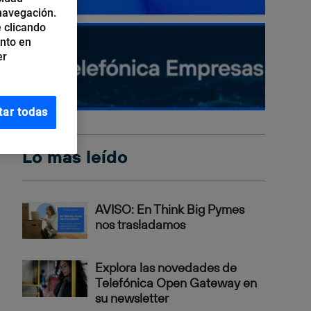
 navegación.
 clicando
ento en
er
tar todas
Lo más leído
AVISO: En Think Big Pymes
nos trasladamos
Explora las novedades de
Telefónica Open Gateway en
su newsletter