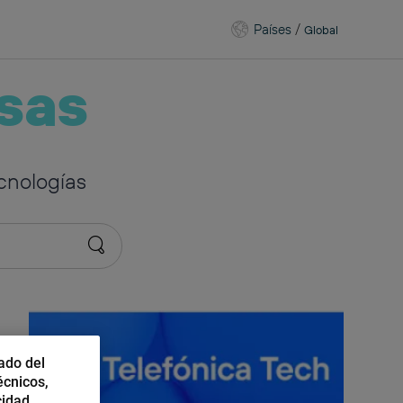
Países
/
Global
sas
cnologías
ado del
écnicos,
cidad