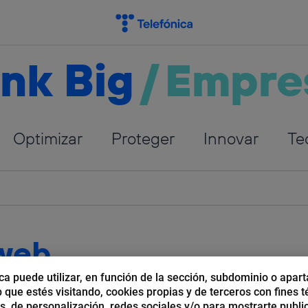
nk Big
/
Empre
Optimizar
Proteger
Innovar
Te
 web
ca puede utilizar, en función de la sección, subdominio o apart
b que estés visitando, cookies propias y de terceros con fines t
os, de personalización, redes sociales y/o para mostrarte publi