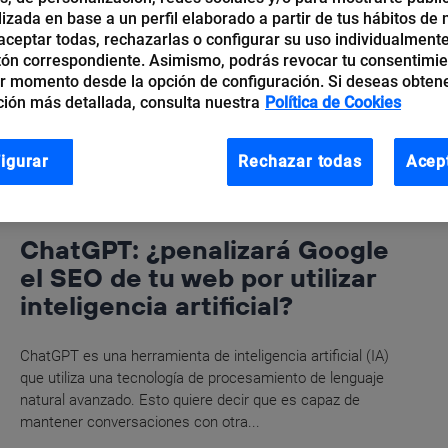
izada en base a un perfil elaborado a partir de tus hábitos de
ceptar todas, rechazarlas o configurar su uso individualmente
tón correspondiente. Asimismo, podrás revocar tu consentimi
r momento desde la opción de configuración. Si deseas obten
ión más detallada, consulta nuestra
Política de Cookies
igurar
Rechazar todas
Acep
Edith Gómez
ChatGPT: ¿penalizará Google
el SEO de tu web por utilizar
inteligencia artificial?
ChatGPT es una herramienta de inteligencia artificial (IA)
que utiliza una tecnología de procesamiento de lenguaje
natural avanzado. Esto quiere decir que es capaz de
mantener conversaciones con otra...