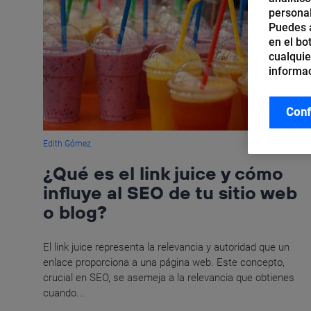
personal
Puedes a
en el bo
cualquie
informac
Conf
Edith Gómez
¿Qué es el link juice y cómo
influye al SEO de tu sitio web
o blog?
El link juice representa la relevancia y autoridad que un
enlace proporciona a una página web. Este concepto,
crucial en SEO, se asemeja a la relevancia que obtienes
cuando...