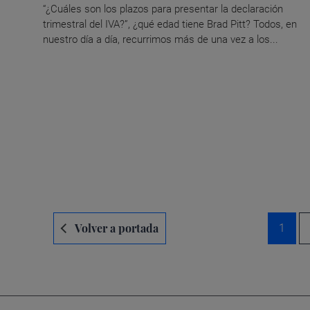
“¿Cuáles son los plazos para presentar la declaración
trimestral del IVA?”, ¿qué edad tiene Brad Pitt? Todos, en
nuestro día a día, recurrimos más de una vez a los...
Navegación
Volver a portada
1
de
entradas