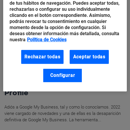
de tus hábitos de navegación. Puedes aceptar todas,
rechazarlas o configurar su uso individualmente
clicando en el botón correspondiente. Asimismo,
podrás revocar tu consentimiento en cualquier
momento desde la opción de configuración. Si
deseas obtener información más detallada, consulta
nuestra
Política de Cookies
Rechazar todas
Aceptar todas
Mercedes Blanco
Adiós, Google My Business.
Configurar
Bienvenido, Google Business
Profile
Adiós a Google My Business, tal y como lo conocíamos. 2022
viene cargado de novedades y una de ellas es la desaparición
definitiva de Google My Business. La herramienta...