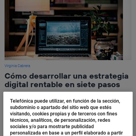
Virginia Cabrera
Cómo desarrollar una estrategia
digital rentable en siete pasos
“No saco tiempo para montar la web”, “no sé qué productos
Telefónica puede utilizar, en función de la sección,
poner”, “la que tenemos no funciona”, “no aparezco en Google” o
subdominio o apartado del sitio web que estés
“no vendo” son algunas situaciones frecuentes de...
visitando, cookies propias y de terceros con fines
técnicos, analíticos, de personalización, redes
sociales y/o para mostrarte publicidad
personalizada en base a un perfil elaborado a partir