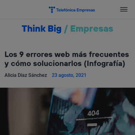
Salta
el
contenido
Think Big
/
Empresas
Los 9 errores web más frecuentes
y cómo solucionarlos (Infografía)
Alicia Díaz Sánchez
23 agosto, 2021