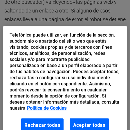
de otro buscador) va «leyendo» las páginas web y
saltando de un enlace a otro. Si alguno de esos
enlaces lleva a una página de error, el robot se detiene
y no sigue rastreando ni indexando las páginas y, por
Telefónica puede utilizar, en función de la sección,
tanto, no las posiciona. Lo mejor que podemos hacer
subdominio o apartado del sitio web que estés
ante esos tres errores es
eliminar esos enlaces de
visitando, cookies propias y de terceros con fines
técnicos, analíticos, de personalización, redes
todas nuestras entradas, o también redireccionarlos
sociales y/o para mostrarte publicidad
a la URL adecuada.
personalizada en base a un perfil elaborado a partir
de tus hábitos de navegación. Puedes aceptar todas,
¿Cómo localizar este tipo de errores web
rechazarlas o configurar su uso individualmente
clicando en el botón correspondiente. Asimismo,
en nuestras páginas
?
podrás revocar tu consentimiento en cualquier
momento desde la opción de configuración. Si
Lo más efectivo es utilizar
Google
Search Console
.
deseas obtener información más detallada, consulta
Esta herramienta permite detectar todos los errores y
nuestra
Política de Cookies
problemas que hay en las páginas y corregirlos.
Rechazar todas
Aceptar todas
Además, ofrece informes en los que se mide el