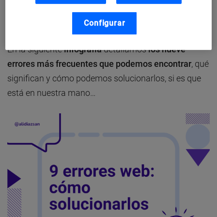
rendimiento y el tráfico de búsqueda de nuestro sitio
web.
Configurar
En la siguiente
infografía
detallamos
los nueve
errores más frecuentes que podemos encontrar
, qué
significan y cómo podemos solucionarlos, si es que
está en nuestra mano…