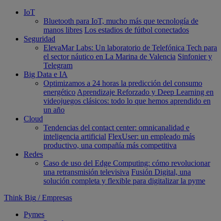
IoT
Bluetooth para IoT, mucho más que tecnología de
manos libres
Los estadios de fútbol conectados
Seguridad
ElevaMar Labs: Un laboratorio de Telefónica Tech para
el sector náutico en La Marina de Valencia
Sinfonier y
Telegram
Big Data e IA
Optimizamos a 24 horas la predicción del consumo
energético
Aprendizaje Reforzado y Deep Learning en
videojuegos clásicos: todo lo que hemos aprendido en
un año
Cloud
Tendencias del contact center: omnicanalidad e
inteligencia artificial
FlexUser: un empleado más
productivo, una compañía más competitiva
Redes
Caso de uso del Edge Computing: cómo revolucionar
una retransmisión televisiva
Fusión Digital, una
solución completa y flexible para digitalizar la pyme
Think Big
/
Empresas
Pymes