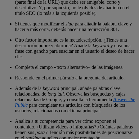
(parte final de la URL) que debe ser amigable, corto y
descriptivo. Y, por supuesto, no te olvides de añadirla en el
título SEO (lo más a la izquierda posible).
Si tienes que modificar el
slug
para añadir la palabra clave y
hacerla más corta, deberás hacer una redirección 301.
Otro factor importante es la metadescripción. ¿Tienes una
descripción pobre y aburrida? Añade la
keyword
y crea una
frase con gancho para suscitar en el usuario el deseo de hacer
clic.
Completa el campo «texto alternativo» de las imágenes.
Responde en el primer párrafo a la pregunta del artículo.
Además de la
keyword
principal, añade palabras clave
relacionadas, de
long tail
. Observa las búsquedas y cajas
relacionadas de Google, y consulta la herramienta
Answer the
Public
para completar tus artículos con búsquedas de los
usuarios, relacionadas con el tema principal.
Analiza a tu competencia para ver cómo exponen el
contenido. ¿Utilizan vídeos o infografías? ¿Cuántas palabras
tienen sus
posts
? Tendrán más posibilidades de posicionarse
en el
ranking
aquellos con mejor reputación.