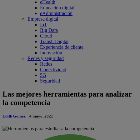
eHealth
Educación digital
eAdministración
Empresa digital
IoT
Big Data
Cloud
Transf. Digital
Experiencia de cliente
Innovación
Redes y seguridad
Redes
Conectividad
5G
Seguridad
Las mejores herramientas para analizar
la competencia
Edith Gómez
4 mayo, 2021