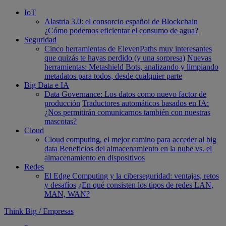
IoT
Alastria 3.0: el consorcio español de Blockchain
¿Cómo podemos eficientar el consumo de agua?
Seguridad
Cinco herramientas de ElevenPaths muy interesantes
que quizás te hayas perdido (y una sorpresa)
Nuevas
herramientas: Metashield Bots, analizando y limpiando
metadatos para todos, desde cualquier parte
Big Data e IA
Data Governance: Los datos como nuevo factor de
producción
Traductores automáticos basados en IA:
¿Nos permitirán comunicarnos también con nuestras
mascotas?
Cloud
Cloud computing, el mejor camino para acceder al big
data
Beneficios del almacenamiento en la nube vs. el
almacenamiento en dispositivos
Redes
El Edge Computing y la ciberseguridad: ventajas, retos
y desafíos
¿En qué consisten los tipos de redes LAN,
MAN, WAN?
Think Big
/
Empresas