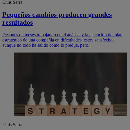
Lluis Serra
Pequeños cambios producen grandes
resultados
Después de meses trabajando en el análisis y la ejecución del plan
estratégico de una compañía en dificultades, estoy satisfecho,
aunque no todo ha salido como lo predije, pero...
Lluis Serra