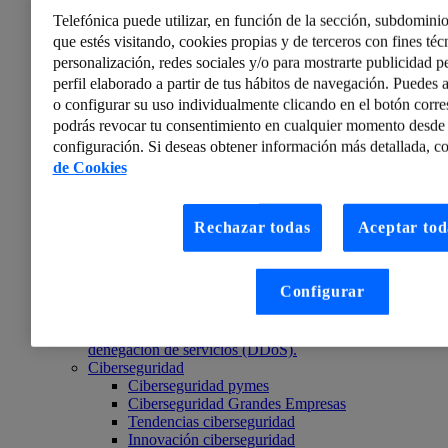
Telefónica puede utilizar, en función de la sección, subdominio
que estés visitando, cookies propias y de terceros con fines técn
personalización, redes sociales y/o para mostrarte publicidad p
perfil elaborado a partir de tus hábitos de navegación. Puedes a
o configurar su uso individualmente clicando en el botón corr
podrás revocar tu consentimiento en cualquier momento desde 
configuración. Si deseas obtener información más detallada, co
de Cookies
Rechazar todas
Aceptar tod
ElevenPaths
Qué hemos presentado en el Security Innovation Day
2019: Mejorando la resistencia entre ataques
Configurar
distribuidos de denegación de servicios (III)
En esta interesante ponencia del Security Innovation
Day 2019 se habló de los ataques distribuidos de
denegación de servicios (DDoS).
Ciberseguridad
Ciberseguridad pymes
Ciberseguridad Grandes Empresas
Tendencias ciberseguridad
Innovación ciberseguridad