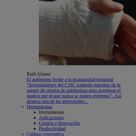
Raúl Alonso
El autónomo frente a la incapacidad temporal
“Investigadores del CSIC tomarán muestras de la
sangre de cientos de autónomos para averiguar el
motivo por el que nunca se ponen enfermos”. Así
arranca una de las irreverentes...
Herramientas
Herramientas
Aplicaciones
Gestión e Innovación
Productividad
Cultura corporativa