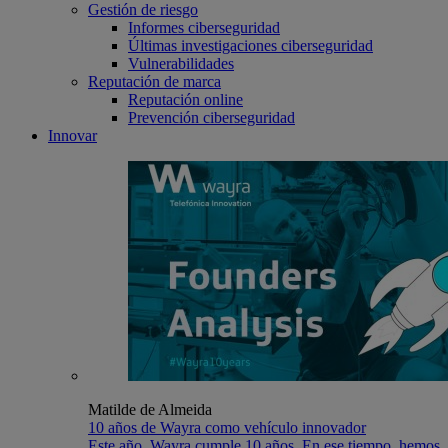
Gestión de riesgo
Informes ciberseguridad
Últimas investigaciones ciberseguridad
Vulnerabilidades
Reputación de marca
Reputación online
Prevención ciberseguridad
Innovar
Matilde de Almeida
10 años de Wayra como vehículo innovador
Este año, Wayra cumple 10 años. En ese tiempo, hemos