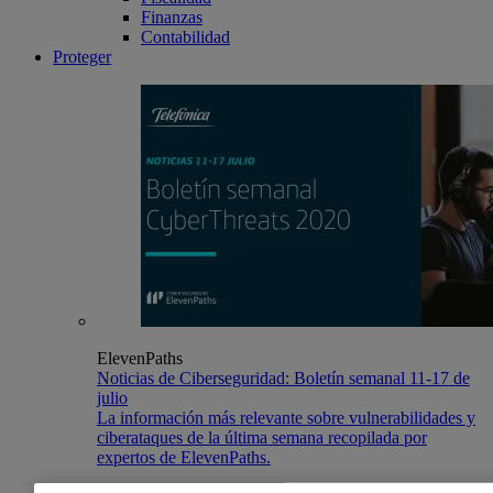
Finanzas
Contabilidad
Proteger
ElevenPaths
Noticias de Ciberseguridad: Boletín semanal 11-17 de
julio
La información más relevante sobre vulnerabilidades y
ciberataques de la última semana recopilada por
expertos de ElevenPaths.