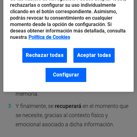
rechazarlas o configurar su uso individualmente
recuperar información.
clicando en el botón correspondiente. Asimismo,
podrás revocar tu consentimiento en cualquier
Codificación, almacenamiento y
momento desde la opción de configuración. Si
recuperación
deseas obtener información más detallada, consulta
nuestra
Política de Cookies
La memoria funciona gracias a tres bloques:
Rechazar todas
Aceptar todas
La
codificación
o recepción de la información.
Configurar
Dependiendo de la atención que hayamos
prestado, dicha información se
almacenará
en la
memoria.
Y finalmente, se
recuperará
en el momento que
se necesite, gracias al contexto físico y
emocional asociado a dicha información.