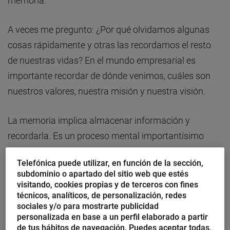
memoria.
A veces me pregunto: ¿Por qué olvidamos algunas
cosas rápidamente y otras las recordamos el resto
de nuestras vidas? En el mundo empresarial es
importante recordar de dónde venimos, cuáles son
nuestros valores, nuestra misión y nuestra visión.
La memoria implica almacenar información y
recordarla. Es un proceso mental importantísimo
para el aprendizaje y la toma de decisiones.
Telefónica puede utilizar, en función de la sección,
subdominio o apartado del sitio web que estés
Científicamente, la memoria, el aprendizaje y las
visitando, cookies propias y de terceros con fines
técnicos, analíticos, de personalización, redes
emociones se ubican en el hipocampo, que se
sociales y/o para mostrarte publicidad
encuentra en el lóbulo temporal y forma parte del
personalizada en base a un perfil elaborado a partir
sistema límbico, y es el encargado de generar y
de tus hábitos de navegación. Puedes aceptar todas,