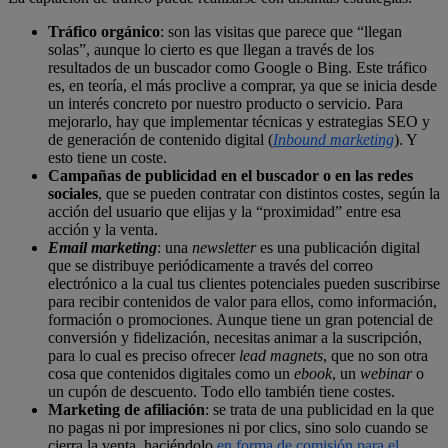
Tráfico orgánico
: son las visitas que parece que “llegan
solas”, aunque lo cierto es que llegan a través de los
resultados de un buscador como Google o Bing. Este tráfico
es, en teoría, el más proclive a comprar, ya que se inicia desde
un interés concreto por nuestro producto o servicio. Para
mejorarlo, hay que implementar técnicas y estrategias SEO y
de generación de contenido digital (
Inbound marketing
). Y
esto tiene un coste.
Campañas de publicidad en el buscador o en las redes
sociales
, que se pueden contratar con distintos costes, según la
acción del usuario que elijas y la “proximidad” entre esa
acción y la venta.
Email marketing
: una
newsletter
es una publicación digital
que se distribuye periódicamente a través del correo
electrónico a la cual tus clientes potenciales pueden suscribirse
para recibir contenidos de valor para ellos, como información,
formación o promociones. Aunque tiene un gran potencial de
conversión y fidelización, necesitas animar a la suscripción,
para lo cual es preciso ofrecer
lead magnets
, que no son otra
cosa que contenidos digitales como un
ebook
, un
webinar
o
un cupón de descuento. Todo ello también tiene costes.
Marketing de afiliación
: se trata de una publicidad en la que
no pagas ni por impresiones ni por clics, sino solo cuando se
cierra la venta, haciéndolo
en forma de comisión para el