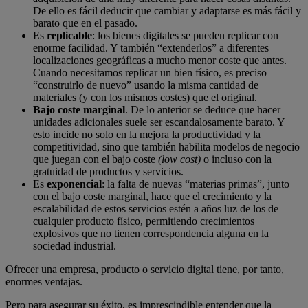
De ello es fácil deducir que cambiar y adaptarse es más fácil y
barato que en el pasado.
Es
replicable
: los bienes digitales se pueden replicar con
enorme facilidad. Y también “extenderlos” a diferentes
localizaciones geográficas a mucho menor coste que antes.
Cuando necesitamos replicar un bien físico, es preciso
“construirlo de nuevo” usando la misma cantidad de
materiales (y con los mismos costes) que el original.
Bajo coste marginal
. De lo anterior se deduce que hacer
unidades adicionales suele ser escandalosamente barato. Y
esto incide no solo en la mejora la productividad y la
competitividad, sino que también habilita modelos de negocio
que juegan con el bajo coste
(low cost)
o incluso con la
gratuidad de productos y servicios.
Es
exponencial
: la falta de nuevas “materias primas”, junto
con el bajo coste marginal, hace que el crecimiento y la
escalabilidad de estos servicios estén a años luz de los de
cualquier producto físico, permitiendo crecimientos
explosivos que no tienen correspondencia alguna en la
sociedad industrial.
Ofrecer una empresa, producto o servicio digital tiene, por tanto,
enormes ventajas.
Pero para asegurar su éxito, es imprescindible entender que la