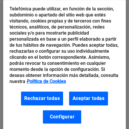
en que se saturará y no podrás publicar nada
Telefónica puede utilizar, en función de la sección,
nuevo. También puede suceder que la carga de
subdominio o apartado del sitio web que estés
visitando, cookies propias y de terceros con fines
las páginas comience a ir muy lenta (se
técnicos, analíticos, de personalización, redes
considera una eternidad esperar más de cuatro
sociales y/o para mostrarte publicidad
segundos a que cargue una página) y
esto
personalizada en base a un perfil elaborado a partir
de tus hábitos de navegación. Puedes aceptar todas,
penalizará a tu web
, que se posicionará peor en
rechazarlas o configurar su uso individualmente
los buscadores y perderá usuarios.
clicando en el botón correspondiente. Asimismo,
podrás revocar tu consentimiento en cualquier
Rendimiento de la base de datos
. Si carga
momento desde la opción de configuración. Si
deseas obtener información más detallada, consulta
rápidamente, tu sitio web también lo hará.
nuestra
Política de Cookies
Transferencia mensual
(en GB). Es la cantidad
de datos que transfiere nuestra página
Rechazar todas
Aceptar todas
mensualmente. Si tiene mucho tráfico web, lo
lógico es contratar una mayor transferencia de
Configurar
datos.