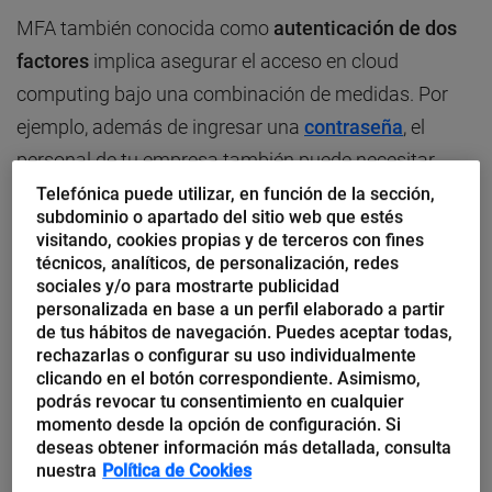
MFA también conocida como
autenticación de dos
factores
implica asegurar el acceso en cloud
computing bajo una combinación de medidas. Por
ejemplo, además de ingresar una
contraseña
, el
personal de tu empresa también puede necesitar
ingresar un código enviado al teléfono. De hecho, la
Telefónica puede utilizar, en función de la sección,
subdominio o apartado del sitio web que estés
mayoría de los expertos en seguridad en la red te
visitando, cookies propias y de terceros con fines
dirán que ahora se considera negligente no
técnicos, analíticos, de personalización, redes
sociales y/o para mostrarte publicidad
implementar MFA.
personalizada en base a un perfil elaborado a partir
de tus hábitos de navegación. Puedes aceptar todas,
Tip 2. VPN en la nube: un servicio esencial
rechazarlas o configurar su uso individualmente
para proteger tus datos
clicando en el botón correspondiente. Asimismo,
podrás revocar tu consentimiento en cualquier
momento desde la opción de configuración. Si
Una conexión VPN es también conocida como red
deseas obtener información más detallada, consulta
privada virtual
. Esta les permite a los usuarios de la
nuestra
Política de Cookies
red de tu empresa acceder de forma segura a