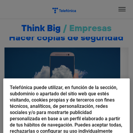
Salta
el
contenido
Think Big
/
Empresas
Hacer copias de seguridad
Telefónica puede utilizar, en función de la sección,
subdominio o apartado del sitio web que estés
visitando, cookies propias y de terceros con fines
técnicos, analíticos, de personalización, redes
sociales y/o para mostrarte publicidad
personalizada en base a un perfil elaborado a partir
José María López
de tus hábitos de navegación. Puedes aceptar todas,
Copias de seguridad para pymes
rechazarlas o configurar su uso individualmente