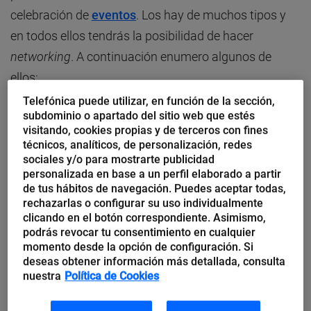
celebración de
eventos
. Los hay de muchos tipos y
en todos ellos tendrás la posibilidad de hacer
networking
. A continuación enumero algunos de
ellos:
Telefónica puede utilizar, en función de la sección,
subdominio o apartado del sitio web que estés
Seminarios.
visitando, cookies propias y de terceros con fines
Conferencias.
técnicos, analíticos, de personalización, redes
sociales y/o para mostrarte publicidad
Ponencias.
personalizada en base a un perfil elaborado a partir
de tus hábitos de navegación. Puedes aceptar todas,
Cenas, almuerzos, desayunos.
rechazarlas o configurar su uso individualmente
clicando en el botón correspondiente. Asimismo,
Ferias profesionales o del sector.
podrás revocar tu consentimiento en cualquier
momento desde la opción de configuración. Si
deseas obtener información más detallada, consulta
nuestra
Política de Cookies
Consejos para aprovechar los eventos