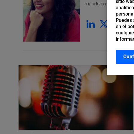
sitio we
mundo en el que vivimo
analític
personal
Puedes a
en el bo
cualquie
informac
Conf