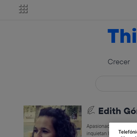
Salta
el
contenido
Thi
Crecer
Edith G
Apasionada del marketi
Telefóni
inquietan las ideas de 