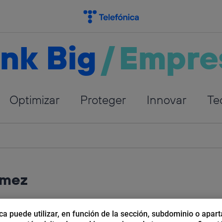
nk Big
/
Empre
Optimizar
Proteger
Innovar
Te
ómez
ng digital, especializada en comunicación online. Le
ca puede utilizar, en función de la sección, subdominio o apart
negocio y, más aún, aportar una mirada creativa al