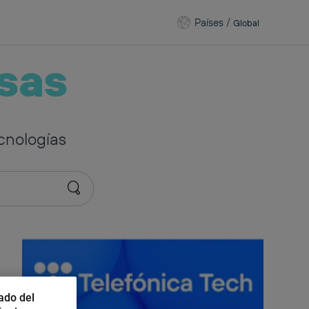
Países
/
Global
sas
cnologías
ado del