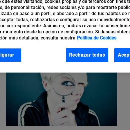
b que estés visitando, cookies propias y de terceros con fines t
s.
os, de personalización, redes sociales y/o para mostrarte publi
izada en base a un perfil elaborado a partir de tus hábitos de
ceptar todas, rechazarlas o configurar su uso individualmente
tón correspondiente. Asimismo, podrás revocar tu consentimi
r momento desde la opción de configuración. Si deseas obten
ión más detallada, consulta nuestra
Política de Cookies
igurar
Rechazar todas
Acep