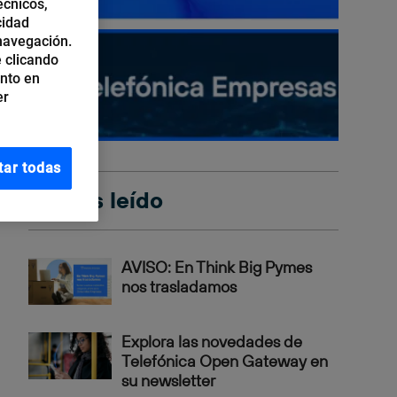
écnicos,
cidad
 navegación.
 clicando
ento en
er
tar todas
Lo más leído
AVISO: En Think Big Pymes
nos trasladamos
Explora las novedades de
Telefónica Open Gateway en
su newsletter