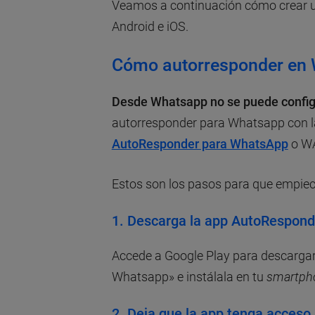
Veamos a continuación cómo crear 
Android e iOS.
Cómo autorresponder en 
Desde Whatsapp no se puede config
autorresponder para Whatsapp con la
AutoResponder para WhatsApp
o WA
Estos son los pasos para que empieces
1. Descarga la app AutoRespon
Accede a Google Play para descarga
Whatsapp» e instálala en tu
smartph
2. Deja que la app tenga acceso 