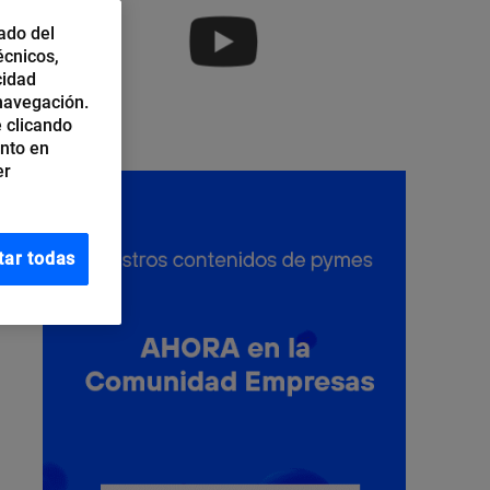
ado del
écnicos,
cidad
 navegación.
 clicando
ento en
er
tar todas