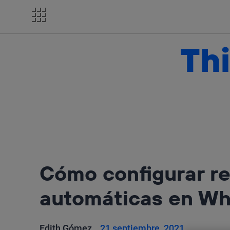
Salta
el
contenido
Thi
Cómo configurar r
automáticas en Wh
Edith Gómez
21 septiembre, 2021