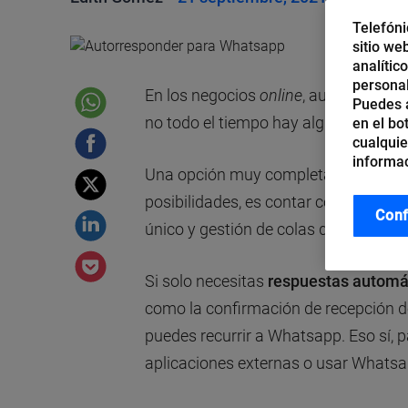
Telefóni
sitio we
analític
personal
En los negocios
online
, aunque tienen
Puedes a
no todo el tiempo hay alguien disponi
en el bo
cualquie
informac
Una opción muy completa, para que n
posibilidades, es contar con una
cent
Conf
único y gestión de colas de espera, 
Si solo necesitas
respuestas automáti
como la confirmación de recepción de
puedes recurrir a Whatsapp. Eso sí, 
aplicaciones externas o usar Whatsa