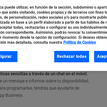
ca puede utilizar, en función de la sección, subdominio o apart
b que estés visitando, cookies propias y de terceros con fines t
os, de personalización, redes sociales y/o para mostrarte publi
izada en base a un perfil elaborado a partir de tus hábitos de
 la ventaja de estar “abiertos” las 24 horas del día,
ceptar todas, rechazarlas o configurar su uso individualmente
ble para atender a los clientes.
tón correspondiente. Asimismo, podrás revocar tu consentimi
r momento desde la opción de configuración. Si deseas obten
ión más detallada, consulta nuestra
Política de Cookies
o se pierda ninguna llamada y con múltiples
ralita virtual
, con locución de bienvenida, número
igurar
Rechazar todas
Acep
multiconferencias y mantenimiento incluido.
cas sencillas a través de un chat en el móvil
,
 un mensaje e informar sobre tu disponibilidad,
para programarlas, tendrás que ayudarte de
pp Business.