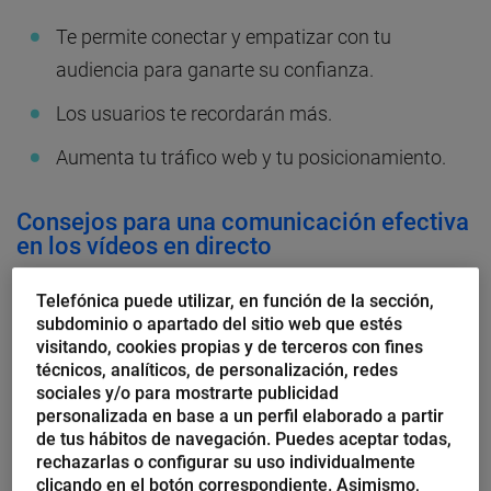
Te permite conectar y empatizar con tu
audiencia para ganarte su confianza.
Los usuarios te recordarán más.
Aumenta tu tráfico web y tu posicionamiento.
Consejos para una comunicación efectiva
en los vídeos en directo
Telefónica puede utilizar, en función de la sección,
¿Sabes cómo interpreta la audiencia los mensajes de
subdominio o apartado del sitio web que estés
los directos? Un 55 % de la interpretación del mensaje
visitando, cookies propias y de terceros con fines
está determinado por la comunicación no verbal
técnicos, analíticos, de personalización, redes
sociales y/o para mostrarte publicidad
(lenguaje corporal y expresión facial). Y un 38 %
personalizada en base a un perfil elaborado a partir
dependerá de la voz del emisor (tono, volumen,
de tus hábitos de navegación. Puedes aceptar todas,
rechazarlas o configurar su uso individualmente
calidad, emisión).
clicando en el botón correspondiente. Asimismo,