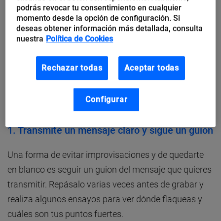
podrás revocar tu consentimiento en cualquier
Por eso,
cobra importancia no tu mensaje en sí, sino
momento desde la opción de configuración. Si
deseas obtener información más detallada, consulta
cómo lo dices.
nuestra
Política de Cookies
Estos son algunos consejos para que tu
Rechazar todas
Aceptar todas
comunicación sea más efectiva en las redes sociales
y puedas salir ante las cámaras con más seguridad
Configurar
en tus directos:
1. Transmite un mensaje claro y sigue un guion
Una forma de evitar improvisaciones y de quedarte
en blanco es seguir un guion del mensaje que quieres
transmitir. Repásalo varias veces antes de grabar y
realiza algunos ensayos para ver dónde flaqueas y
cuáles son tus puntos fuertes.