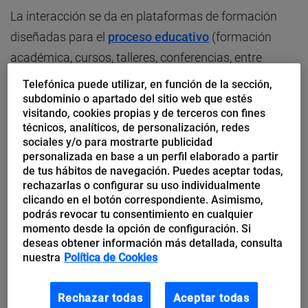
La interacción se da en plataformas de formación
diseñadas para el
proceso educativo
(formación
académica, cursos, talleres, conferencias, entre
otras). Además, se caracteriza por la facilidad en el
Telefónica puede utilizar, en función de la sección,
diseño de materiales personalizados, autoevaluación,
subdominio o apartado del sitio web que estés
visitando, cookies propias y de terceros con fines
seguimiento de participantes y comunicación
técnicos, analíticos, de personalización, redes
interactiva (alumno-profesor). Se puede decir que el
sociales y/o para mostrarte publicidad
personalizada en base a un perfil elaborado a partir
aprendizaje virtual elimina los límites de espacio y de
de tus hábitos de navegación. Puedes aceptar todas,
tiempo para la formación; lo único que se requiere es
rechazarlas o configurar su uso individualmente
clicando en el botón correspondiente. Asimismo,
un ordenador o teléfono móvil e Internet.
podrás revocar tu consentimiento en cualquier
momento desde la opción de configuración. Si
¿
Cómo puede el aprendizaje virtual
deseas obtener información más detallada, consulta
impulsar tu carrera profesional?
nuestra
Política de Cookies
En la actualidad muchas empresas están ajustando
Rechazar todas
Aceptar todas