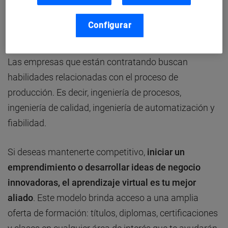
su demanda de habilidades para mantenerse
competitivas y crecer. ¿Sabías que un estudio
Configurar
reciente de Randstad se evidencia que la
contratación de ingenieros ha disminuido en un 34%?
Las empresas que están contratando buscan
habilidades relacionadas con el proceso de
producción. Es decir, ingeniería de procesos,
ingeniería de calidad, ingeniería de automatización y
fiabilidad.
Si deseas mantenerte competitivo,
iniciar un
emprendimiento o desarrollar ideas de negocio
innovadoras, el aprendizaje virtual es tu mejor
aliado
. Este modelo brinda acceso a una amplia
oferta de formación: títulos, diplomas, certificaciones