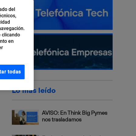
ado del
écnicos,
cidad
 navegación.
 clicando
ento en
er
tar todas
Lo más leído
AVISO: En Think Big Pymes
nos trasladamos