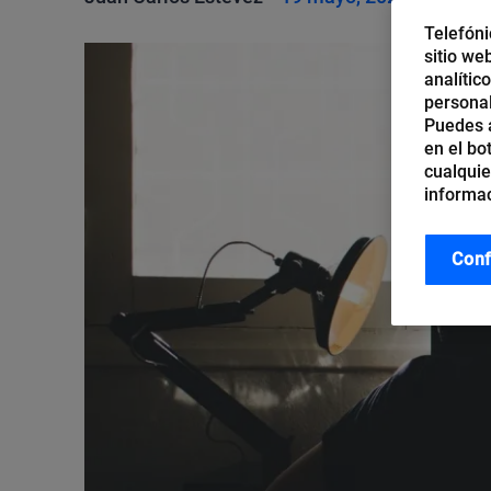
Telefóni
sitio we
analític
personal
Puedes a
en el bo
cualquie
informac
Conf