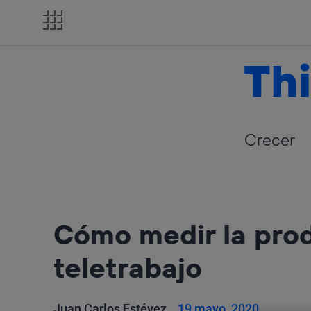
Salta
el
contenido
Thi
Crecer
Cómo medir la prod
teletrabajo
Juan Carlos Estévez
19 mayo, 2020