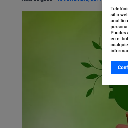
Telefóni
sitio we
analític
personal
Puedes a
en el bo
cualquie
informac
Conf