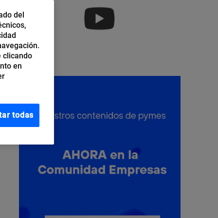
ado del
écnicos,
cidad
 navegación.
 clicando
ento en
er
tar todas