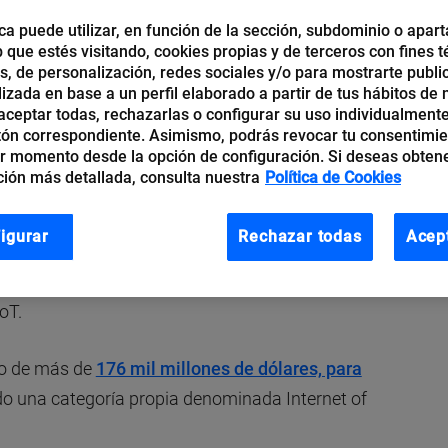
ca puede utilizar, en función de la sección, subdominio o apart
b que estés visitando, cookies propias y de terceros con fines t
os, de personalización, redes sociales y/o para mostrarte publi
izada en base a un perfil elaborado a partir de tus hábitos de
 los sistemas de monitoreo para pacientes con
ceptar todas, rechazarlas o configurar su uso individualmente
IoT) se está convirtiendo, cada vez más, en un
tón correspondiente. Asimismo, podrás revocar tu consentimi
r momento desde la opción de configuración. Si deseas obten
 salud.
ión más detallada, consulta nuestra
Política de Cookies
ido uno de los grandes usuarios de la tecnología,
igurar
Rechazar todas
Acep
 de los hospitales o sus sofisticados equipos.
ad y el avance de los microprocesadores, el
oT.
o de más de
176 mil millones de dólares, para
ado una categoría propia denominada Internet of