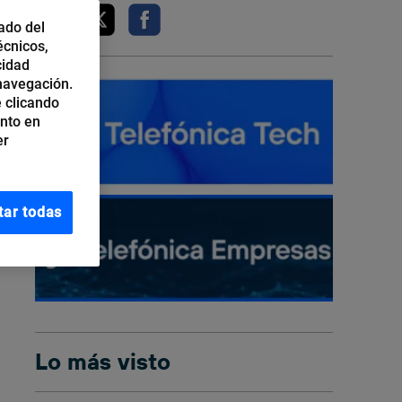
ado del
écnicos,
cidad
 navegación.
 clicando
ento en
er
tar todas
Lo más visto