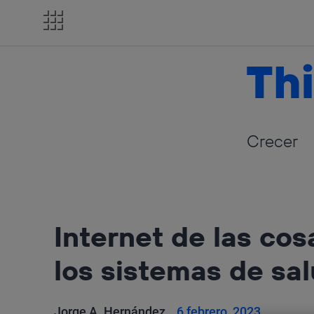
Salta
el
contenido
Thi
Crecer
Internet de las cos
los sistemas de sa
Jorge A. Hernández
6 febrero, 2023