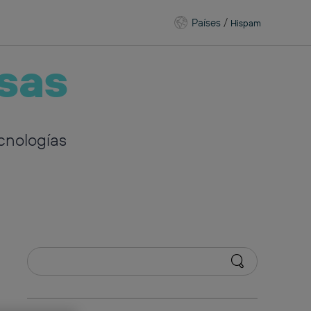
Países
/
Hispam
sas
cnologías