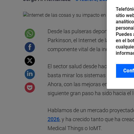
Telefóni
sitio we
analític
personal
Desde las pulseras deportivas hasta
Puedes a
Parkinson, el Internet de las Cosas (
en el bo
cualquie
componente vital de la industria de la
informac
El sector salud desde hace años ha s
Conf
basta mirar los sistemas de analítica
Ahora, con las mejoras en conectivid
siguiente gran paso ha sido hacia el I
Hablamos de un mercado proyectad
2026
, y ha crecido tanto que ha cre
Medical Things o IoMT.