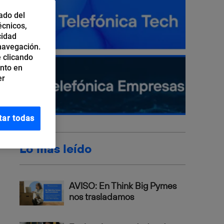
ado del
écnicos,
cidad
 navegación.
 clicando
ento en
er
tar todas
Lo más leído
AVISO: En Think Big Pymes
nos trasladamos