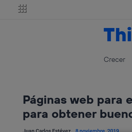
Salta
el
contenido
Thi
Crecer
Páginas web para 
para obtener buen
Juan Carlos Estévez
8 noviembre, 2019