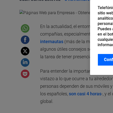
Telefóni
sitio we
analític
personal
En la actualidad, el entorno digital 
Puedes a
compañías, especialmente considera
en el bo
cualquie
internautas
(más de la mitad de la po
informac
algunos útiles consejos sobre págin
la tarea de tener presencia online.
Conf
Para entender la importancia del ento
vistazo a lo que ocurre a tu alrededor
personas dependen de sus móviles y p
los españoles,
son casi 4 horas
-, y e
global.