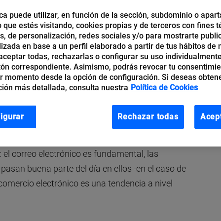
ca puede utilizar, en función de la sección, subdominio o apart
b que estés visitando, cookies propias y de terceros con fines t
os, de personalización, redes sociales y/o para mostrarte publi
izada en base a un perfil elaborado a partir de tus hábitos de
constituye un importante escenario para las
ceptar todas, rechazarlas o configurar su uso individualmente
ndo que existen cerca de
4.388 millones de
tón correspondiente. Asimismo, podrás revocar tu consentimi
r momento desde la opción de configuración. Si deseas obten
blación global). Atendiendo a lo anterior, revisar
ión más detallada, consulta nuestra
Política de Cookies
as web para empresas puede ser determinante en
igurar
Rechazar todas
Acep
rno digital en la actualidad basta con dar un
: el correo electrónico es fundamental, las
asan buena parte del día en ellos -en el caso de
l comercio electrónico es una tendencia a nivel