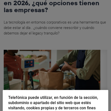
en 2026, ¿qué opciones tienen
las empresas?
La tecnología en entornos corporativos es una herramienta que
debe estar al día . ¿cuándo conviene reescribir y cuándo
debemos dejar el legacy tranquilo?
Telefónica puede utilizar, en función de la sección,
subdominio o apartado del sitio web que estés
visitando, cookies propias y de terceros con fines
Jorge A. Hernández