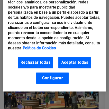
técnicos, analíticos, de personalización, redes
Tecnologías para pymes, las
sociales y/o para mostrarte publicidad
prioridades del 2025
personalizada en base a un perfil elaborado a partir
de tus hábitos de navegación. Puedes aceptar todas,
rechazarlas o configurar su uso individualmente
Aunque no todas las pymes son iguales, según su nicho de
clicando en el botón correspondiente. Asimismo,
mercado y procedencia, la gran mayoría coincide en algunas
podrás revocar tu consentimiento en cualquier
necesidades básicas en eficiencia, seguridad y reducción de
momento desde la opción de configuración. Si
costos,...
deseas obtener información más detallada, consulta
nuestra
Política de Cookies
Rechazar todas
Aceptar todas
Configurar