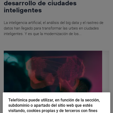
desarrollo de ciudades
inteligentes
La inteligencia artificial, el análisis del big data y el rastreo de
datos han llegado para transformar las urbes en ciudades
inteligentes. Y es que la modernización de los...
Telefónica puede utilizar, en función de la sección,
subdominio o apartado del sitio web que estés
visitando, cookies propias y de terceros con fines
Carlos Rebato