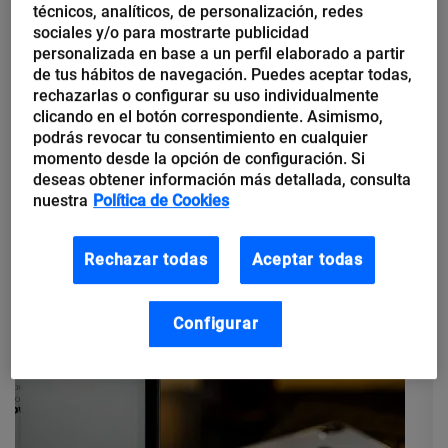
técnicos, analíticos, de personalización, redes
Arte y tecnología: ¿la
sociales y/o para mostrarte publicidad
inteligencia artificial puede
personalizada en base a un perfil elaborado a partir
crear belleza?
de tus hábitos de navegación. Puedes aceptar todas,
rechazarlas o configurar su uso individualmente
clicando en el botón correspondiente. Asimismo,
Hay un consenso de que la creatividad es una cualidad
podrás revocar tu consentimiento en cualquier
eminentemente humana. Sin embargo, dicho paradigma se
momento desde la opción de configuración. Si
puso en duda cuando en agosto de 2018 se subastó por
deseas obtener información más detallada, consulta
primera...
nuestra
Política de Cookies
Rechazar todas
Aceptar todas
Configurar