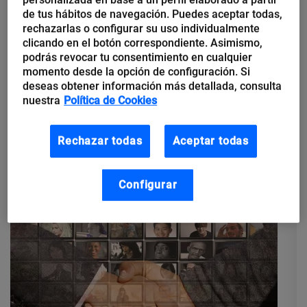
de tus hábitos de navegación. Puedes aceptar todas,
rechazarlas o configurar su uso individualmente
Mercedes Núñez
clicando en el botón correspondiente. Asimismo,
El talento como la fuerza motriz
podrás revocar tu consentimiento en cualquier
que impulsa a la organización y
momento desde la opción de configuración. Si
la cohesiona
deseas obtener información más detallada, consulta
nuestra
Política de Cookies
«Debemos ver el cambio cultural como una evolución
progresiva más que como un proceso cada cierto tiempo» En
Rechazar todas
Aceptar todas
los últimos tiempos el mundo ha cambiado mucho y las
relaciones empresa-trabajador...
Configurar