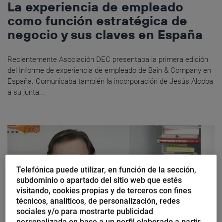
La experiencia de empleado
como función estratégica de
negocio y sus claves en España
Recientemente Asociación DEC presentaba la primera edición
del Informe de experiencia de empleado de Bain & Company en
España. Comunicaba también la incorporación de Jesús Alcoba
a su junta...
Telefónica puede utilizar, en función de la sección,
subdominio o apartado del sitio web que estés
visitando, cookies propias y de terceros con fines
técnicos, analíticos, de personalización, redes
sociales y/o para mostrarte publicidad
personalizada en base a un perfil elaborado a partir