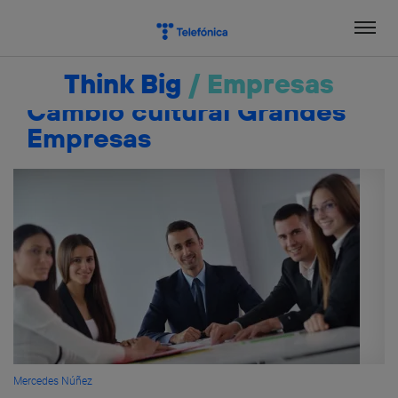
Salta
el
contenido
Think Big
/
Empresas
Cambio cultural Grandes
Empresas
Mercedes Núñez