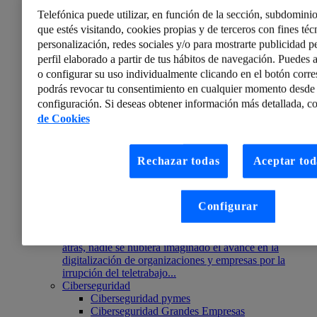
la Covid-19.
Telefónica puede utilizar, en función de la sección, subdominio
que estés visitando, cookies propias y de terceros con fines técn
personalización, redes sociales y/o para mostrarte publicidad p
perfil elaborado a partir de tus hábitos de navegación. Puedes a
o configurar su uso individualmente clicando en el botón corr
podrás revocar tu consentimiento en cualquier momento desde 
configuración. Si deseas obtener información más detallada, co
de Cookies
Rechazar todas
Aceptar tod
Antonio Gil Moyano
Configurar
Teletrabajo: equilibrio entre control empresarial y
privacidad de los trabajadores (I)
A estas alturas, cerrando el año 2020 y mirando hacia
atrás, nadie se hubiera imaginado el avance en la
digitalización de organizaciones y empresas por la
irrupción del teletrabajo...
Ciberseguridad
Ciberseguridad pymes
Ciberseguridad Grandes Empresas