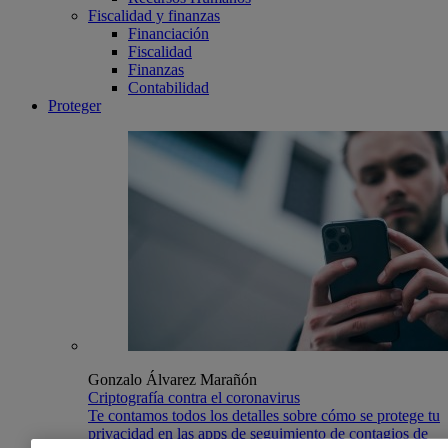
Fiscalidad y finanzas
Financiación
Fiscalidad
Finanzas
Contabilidad
Proteger
Gonzalo Álvarez Marañón
Criptografía contra el coronavirus
Te contamos todos los detalles sobre cómo se protege tu
privacidad en las apps de seguimiento de contagios de