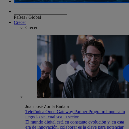
Países
/
Global
Crecer
Crecer
Juan José Zorita Endara
Telefónica Open Gateway Partner Program: impulsa tu
negocio sea cual sea tu sector
El mundo digital está en constante evolución y, en esta
era de innovación, colaborar es la clave para potenciar