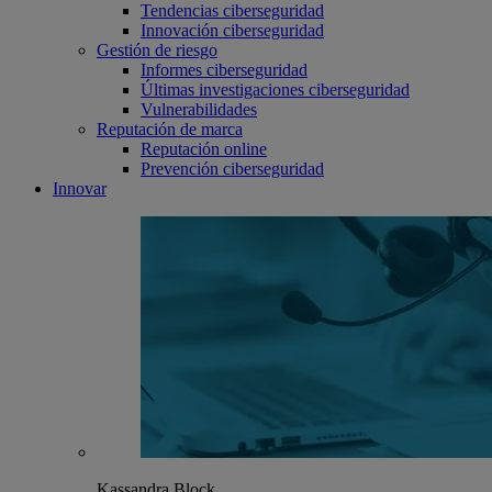
Tendencias ciberseguridad
Innovación ciberseguridad
Gestión de riesgo
Informes ciberseguridad
Últimas investigaciones ciberseguridad
Vulnerabilidades
Reputación de marca
Reputación online
Prevención ciberseguridad
Innovar
Kassandra Block