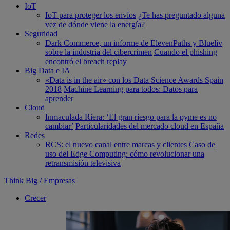
IoT
IoT para proteger los envíos
¿Te has preguntado alguna
vez de dónde viene la energía?
Seguridad
Dark Commerce, un informe de ElevenPaths y Blueliv
sobre la industria del cibercrimen
Cuando el phishing
encontró el breach replay
Big Data e IA
«Data is in the air» con los Data Science Awards Spain
2018
Machine Learning para todos: Datos para
aprender
Cloud
Inmaculada Riera: ‘El gran riesgo para la pyme es no
cambiar’
Particularidades del mercado cloud en España
Redes
RCS: el nuevo canal entre marcas y clientes
Caso de
uso del Edge Computing: cómo revolucionar una
retransmisión televisiva
Think Big
/
Empresas
Crecer