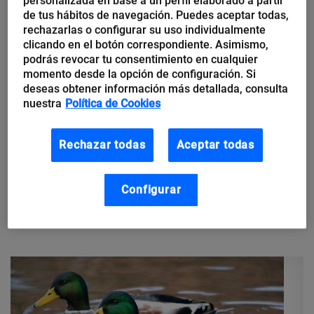
personalizada en base a un perfil elaborado a partir
de tus hábitos de navegación. Puedes aceptar todas,
rechazarlas o configurar su uso individualmente
clicando en el botón correspondiente. Asimismo,
podrás revocar tu consentimiento en cualquier
Edith Gómez
momento desde la opción de configuración. Si
Autoridad de dominio: qué es y
deseas obtener información más detallada, consulta
cómo mejorarla para subir
nuestra
Política de Cookies
posiciones en Google
Rechazar todas
Aceptar todas
Probablemente en alguna ocasión te hayas preguntado lo
siguiente: «¿Por qué un contenido de poca calidad o antiguo se
Configurar
posiciona bien en Google?» Te pasas horas y horas
investigando...