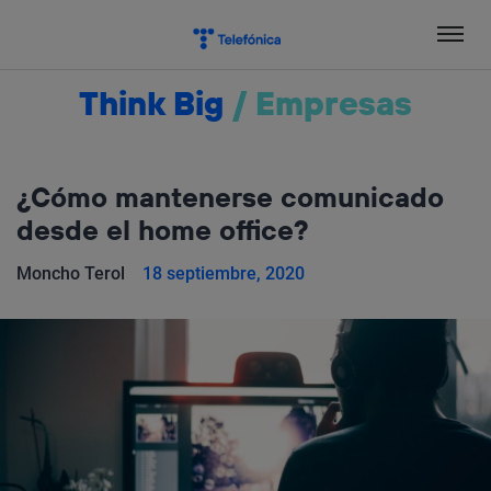
Salta
el
contenido
Think Big
/
Empresas
¿Cómo mantenerse comunicado
desde el home office?
Moncho Terol
18 septiembre, 2020