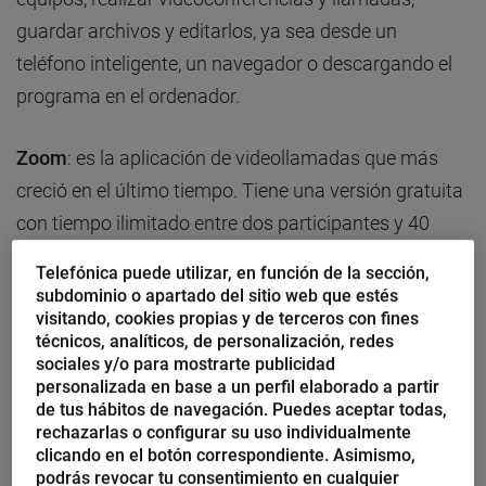
guardar archivos y editarlos, ya sea desde un
teléfono inteligente, un navegador o descargando el
programa en el ordenador.
Zoom
: es la aplicación de videollamadas que más
creció en el último tiempo. Tiene una versión gratuita
con tiempo ilimitado entre dos participantes y 40
minutos con más de 3 participantes. Permite grabar
Telefónica puede utilizar, en función de la sección,
las sesiones y compartir pantalla. Los planes de pago
subdominio o apartado del sitio web que estés
visitando, cookies propias y de terceros con fines
comienzan en 14 euros.
técnicos, analíticos, de personalización, redes
sociales y/o para mostrarte publicidad
Google Meet
: la plataforma de videollamadas
personalizada en base a un perfil elaborado a partir
de tus hábitos de navegación. Puedes aceptar todas,
premium de Google permite hasta 100 participantes
rechazarlas o configurar su uso individualmente
por sesión. Se caracteriza por ser intuitiva y estable.
clicando en el botón correspondiente. Asimismo,
podrás revocar tu consentimiento en cualquier
Además, permite compartir pantalla y grabar las