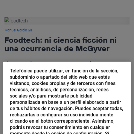
Manuel García Gil
Foodtech: ni ciencia ficción ni
una ocurrencia de McGyver
Al pensar en foodtech a menudo recuerdo el pasaje de una
novela de ciencia ficción, en el que se hablaba de comer unos
Telefónica puede utilizar, en función de la sección,
jugosos filetes, los cuales, hasta hacía...
subdominio o apartado del sitio web que estés
visitando, cookies propias y de terceros con fines
técnicos, analíticos, de personalización, redes
sociales y/o para mostrarte publicidad
personalizada en base a un perfil elaborado a partir
de tus hábitos de navegación. Puedes aceptar todas,
Cristóbal Corredor Ardoy
rechazarlas o configurar su uso individualmente
Queridos Reyes Magos: menos
clicando en el botón correspondiente. Asimismo,
reuniones y una colaboración
podrás revocar tu consentimiento en cualquier
momento desde la opción de configuración. Si