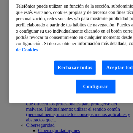
conocer su contenido. Descubre más en este post.
Telefónica puede utilizar, en función de la sección, subdominio
que estés visitando, cookies propias y de terceros con fines técn
personalización, redes sociales y/o para mostrarte publicidad p
perfil elaborado a partir de tus hábitos de navegación. Puedes a
o configurar su uso individualmente clicando en el botón corr
podrás revocar tu consentimiento en cualquier momento desde 
configuración. Si deseas obtener información más detallada, co
de Cookies
Rechazar todas
Aceptar tod
Sergio de los Santos
Configurar
¿Qué recomiendan los criminales de la industria del
ransomware para que no te afecte el ransomware?
Todos conocemos las recomendaciones de seguridad
que ofrecen los profesionales para protegerse del
malware. Habitualmente: utilizar el sentido común
(personalmente, uno de los consejos menos aplicables y
abstractos que...
Ciberseguridad
Ciberseguridad pymes