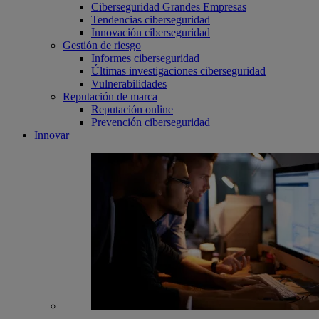
Ciberseguridad Grandes Empresas
Tendencias ciberseguridad
Innovación ciberseguridad
Gestión de riesgo
Informes ciberseguridad
Últimas investigaciones ciberseguridad
Vulnerabilidades
Reputación de marca
Reputación online
Prevención ciberseguridad
Innovar