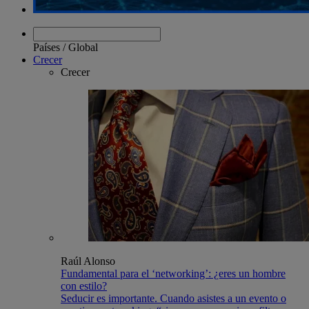
Países
/
Global
Crecer
Crecer
Raúl Alonso
Fundamental para el ‘networking’: ¿eres un hombre
con estilo?
Seducir es importante. Cuando asistes a un evento o