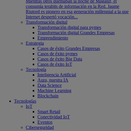
Mientras otros quemaban la noche de Magaluf, él
consumía terabits de información en la Red. Jaume
Riutord es pionero en esa generación millennial a la que
Internet despertó vocación...
Transformación digital
Transformación digital para pymes
Transformación digital Grandes Empresas
Emprendimiento
Estrategia
Casos de éxito Grandes Empresas
Casos de éxito pymes
Casos de éxito Big Data
Casos de éxito IoT
Tecnología
Inteligencia Artificial
Aura, nuestra IA
Data Science
Machine Learning
Blockchain
Tecnologías
IoT
Smart Retail
Conectividad IoT
Eventos
Ciberseguridad