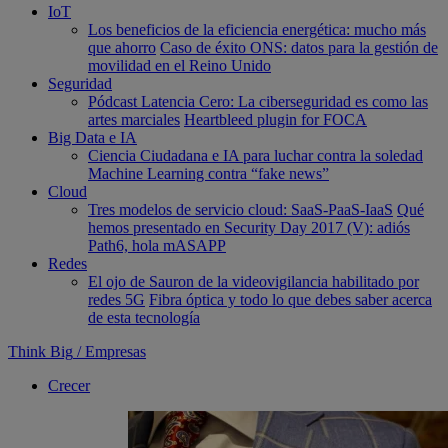
IoT
Los beneficios de la eficiencia energética: mucho más
que ahorro
Caso de éxito ONS: datos para la gestión de
movilidad en el Reino Unido
Seguridad
Pódcast Latencia Cero: La ciberseguridad es como las
artes marciales
Heartbleed plugin for FOCA
Big Data e IA
Ciencia Ciudadana e IA para luchar contra la soledad
Machine Learning contra “fake news”
Cloud
Tres modelos de servicio cloud: SaaS-PaaS-IaaS
Qué
hemos presentado en Security Day 2017 (V): adiós
Path6, hola mASAPP
Redes
El ojo de Sauron de la videovigilancia habilitado por
redes 5G
Fibra óptica y todo lo que debes saber acerca
de esta tecnología
Think Big
/
Empresas
Crecer