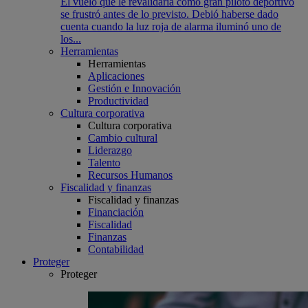
El vuelo que le revalidaría como gran piloto deportivo
se frustró antes de lo previsto. Debió haberse dado
cuenta cuando la luz roja de alarma iluminó uno de
los...
Herramientas
Herramientas
Aplicaciones
Gestión e Innovación
Productividad
Cultura corporativa
Cultura corporativa
Cambio cultural
Liderazgo
Talento
Recursos Humanos
Fiscalidad y finanzas
Fiscalidad y finanzas
Financiación
Fiscalidad
Finanzas
Contabilidad
Proteger
Proteger