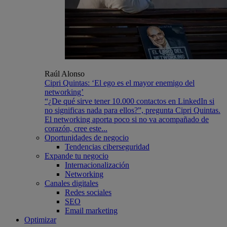
Raúl Alonso
Cipri Quintas: ‘El ego es el mayor enemigo del
networking’
“¿De qué sirve tener 10.000 contactos en LinkedIn si
no significas nada para ellos?”, pregunta Cipri Quintas.
El networking aporta poco si no va acompañado de
corazón, cree este...
Oportunidades de negocio
Tendencias ciberseguridad
Expande tu negocio
Internacionalización
Networking
Canales digitales
Redes sociales
SEO
Email marketing
Optimizar