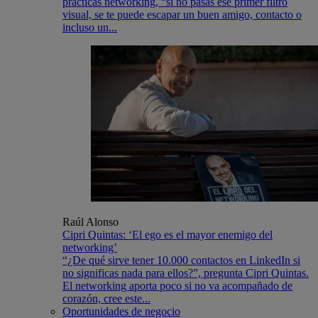
practicas networking, “si no pasas ese primer filtro
visual, se te puede escapar un buen amigo, contacto o
incluso un...
Raúl Alonso
Cipri Quintas: ‘El ego es el mayor enemigo del
networking’
“¿De qué sirve tener 10.000 contactos en LinkedIn si
no significas nada para ellos?”, pregunta Cipri Quintas.
El networking aporta poco si no va acompañado de
corazón, cree este...
Oportunidades de negocio