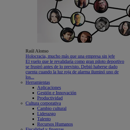
Raúl Alonso
Holocracia, mucho más que una empresa sin jefe
El vuelo que le revalidaría como gran piloto deportivo
se frustró antes de lo previsto. Debió haberse dado
cuenta cuando la luz roja de alarma iluminó uno de
los...
Herramientas
Aplicaciones
Gestión e Innovación
Productividad
Cultura corporativa
Cambio cultural
Liderazgo
Talento
Recursos Humanos
Fiscalidad y finanzas