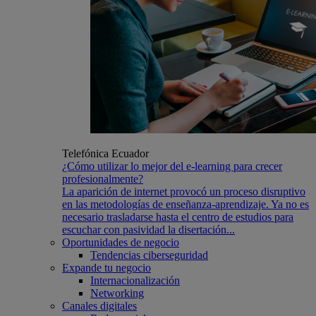
Telefónica Ecuador
¿Cómo utilizar lo mejor del e-learning para crecer
profesionalmente?
La aparición de internet provocó un proceso disruptivo
en las metodologías de enseñanza-aprendizaje. Ya no es
necesario trasladarse hasta el centro de estudios para
escuchar con pasividad la disertación...
Oportunidades de negocio
Tendencias ciberseguridad
Expande tu negocio
Internacionalización
Networking
Canales digitales