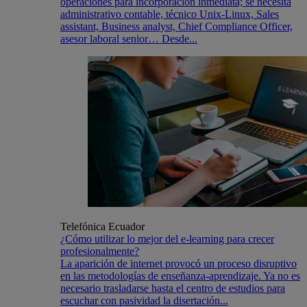
operaciones para incorporación inmediata; se necesita
administrativo contable, técnico Unix-Linux, Sales
assistant, Business analyst, Chief Compliance Officer,
asesor laboral senior… Desde...
Telefónica Ecuador
¿Cómo utilizar lo mejor del e-learning para crecer
profesionalmente?
La aparición de internet provocó un proceso disruptivo
en las metodologías de enseñanza-aprendizaje. Ya no es
necesario trasladarse hasta el centro de estudios para
escuchar con pasividad la disertación...