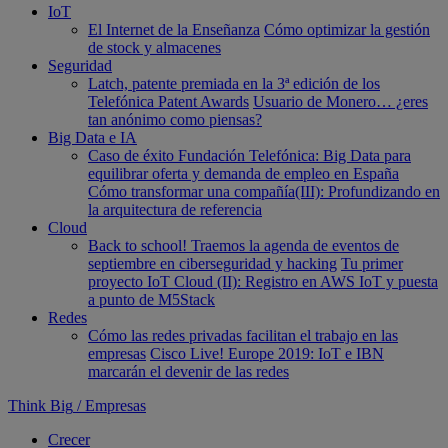
IoT
El Internet de la Enseñanza
Cómo optimizar la gestión
de stock y almacenes
Seguridad
Latch, patente premiada en la 3ª edición de los
Telefónica Patent Awards
Usuario de Monero… ¿eres
tan anónimo como piensas?
Big Data e IA
Caso de éxito Fundación Telefónica: Big Data para
equilibrar oferta y demanda de empleo en España
Cómo transformar una compañía(III): Profundizando en
la arquitectura de referencia
Cloud
Back to school! Traemos la agenda de eventos de
septiembre en ciberseguridad y hacking
Tu primer
proyecto IoT Cloud (II): Registro en AWS IoT y puesta
a punto de M5Stack
Redes
Cómo las redes privadas facilitan el trabajo en las
empresas
Cisco Live! Europe 2019: IoT e IBN
marcarán el devenir de las redes
Think Big
/
Empresas
Crecer