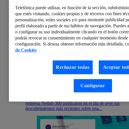
Telefónica puede utilizar, en función de la sección, subdominio
que estés visitando, cookies propias y de terceros con fines técn
personalización, redes sociales y/o para mostrarte publicidad p
perfil elaborado a partir de tus hábitos de navegación. Puedes a
o configurar su uso individualmente clicando en el botón corr
podrás revocar tu consentimiento en cualquier momento desde 
configuración. Si deseas obtener información más detallada, co
de Cookies
Rechazar todas
Aceptar tod
ElevenPaths
Noticias de Ciberseguridad: Boletín semanal 3-9 de
Configurar
octubre
Detectada nueva botnet que elimina datos del
dispositivo infectado Un grupo de investigadores de la
empresa Netlab 360 publicaron en el día de ayer sus
descubrimientos más recientes sobre una...