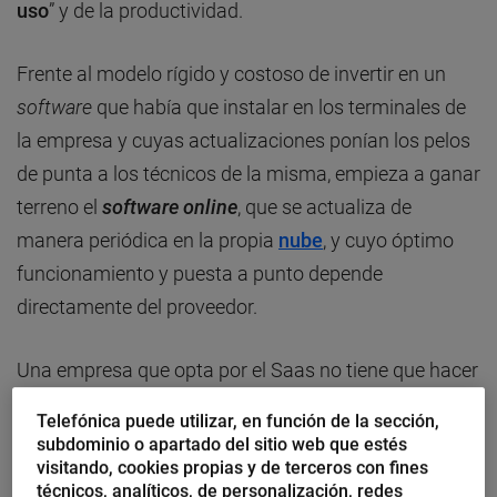
uso
” y de la productividad.
Frente al modelo rígido y costoso de invertir en un
software
que había que instalar en los terminales de
la empresa y cuyas actualizaciones ponían los pelos
de punta a los técnicos de la misma, empieza a ganar
terreno el
software online
, que se actualiza de
manera periódica en la propia
nube
, y cuyo óptimo
funcionamiento y puesta a punto depende
directamente del proveedor.
Una empresa que opta por el Saas no tiene que hacer
previsiones de amortización de la inversión que
Telefónica puede utilizar, en función de la sección,
suponen las licencias de
software
tradicionales. Las
subdominio o apartado del sitio web que estés
visitando, cookies propias y de terceros con fines
aplicaciones
online
se pagan a través de
cuotas
técnicos, analíticos, de personalización, redes