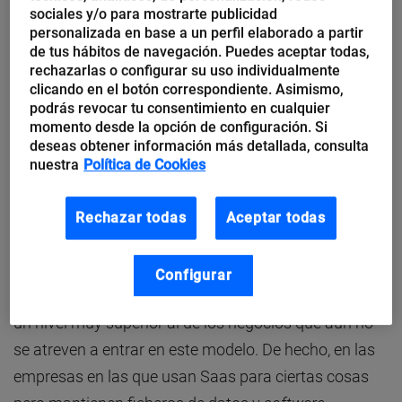
mensuales
, o por
uso concreto
del servicio del que se
sociales y/o para mostrarte publicidad
trate.
personalizada en base a un perfil elaborado a partir
de tus hábitos de navegación. Puedes aceptar todas,
rechazarlas o configurar su uso individualmente
Cada vez en más negocios están adoptando la
clicando en el botón correspondiente. Asimismo,
podrás revocar tu consentimiento en cualquier
flexibilidad y la comodidad de tener
acceso
a
momento desde la opción de configuración. Si
documentos o funcionalidades del
software
tipo
deseas obtener información más detallada, consulta
Saas desde cualquier dispositivo, en cualquier
nuestra
Política de Cookies
ubicación, a través de Internet. Todo conectado,
todos conectados.
Rechazar todas
Aceptar todas
La rapidez y agilidad que permiten herramientas de
Configurar
este tipo, impulsan a los negocios que las utilizan a
un nivel muy superior al de los negocios que aún no
se atreven a entrar en este modelo. De hecho, en las
empresas en las que usan Saas para ciertas cosas