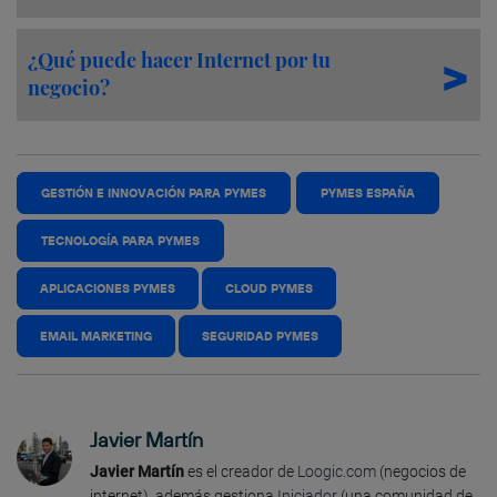
¿Qué puede hacer Internet por tu
negocio?
GESTIÓN E INNOVACIÓN PARA PYMES
PYMES ESPAÑA
TECNOLOGÍA PARA PYMES
APLICACIONES PYMES
CLOUD PYMES
EMAIL MARKETING
SEGURIDAD PYMES
Javier Martín
Javier Martín
es el creador de
Loogic.com
(negocios de
internet), además gestiona
Iniciador
(una comunidad de