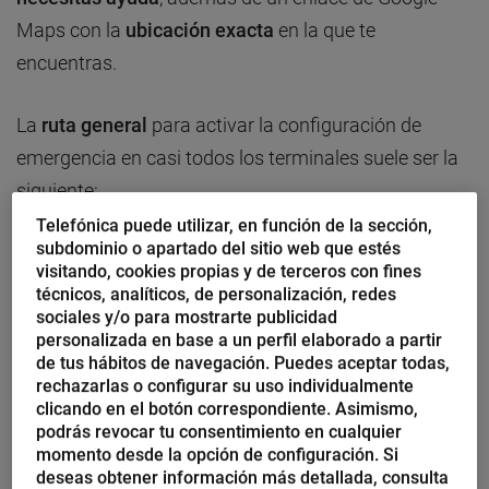
Maps con la
ubicación exacta
en la que te
encuentras.
La
ruta general
para activar la configuración de
emergencia en casi todos los terminales suele ser la
siguiente:
Telefónica puede utilizar, en función de la sección,
Configuración/ajustes -> Seguridad/Accesibilidad -
subdominio o apartado del sitio web que estés
>Emergencias/ SOS -> Agregar un contacto
visitando, cookies propias y de terceros con fines
técnicos, analíticos, de personalización, redes
Aunque puede variar en función del modelo concreto
sociales y/o para mostrarte publicidad
de terminal y la marca, la
activación del botón SOS
personalizada en base a un perfil elaborado a partir
de tus hábitos de navegación. Puedes aceptar todas,
es muy similar en todos los teléfonos.
rechazarlas o configurar su uso individualmente
clicando en el botón correspondiente. Asimismo,
Veamos
dos ejemplos:
podrás revocar tu consentimiento en cualquier
momento desde la opción de configuración. Si
deseas obtener información más detallada, consulta