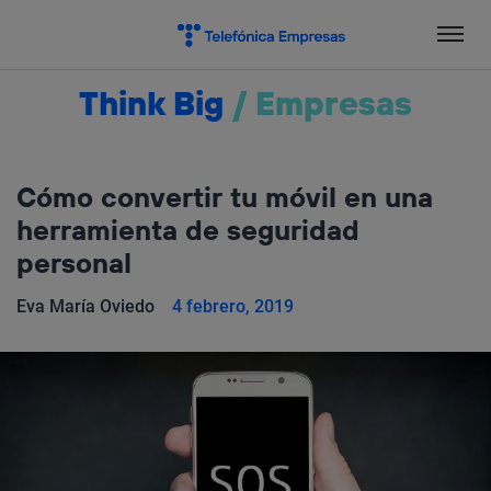
Salta
el
contenido
Think Big
/
Empresas
Cómo convertir tu móvil en una
herramienta de seguridad
personal
Eva María Oviedo
4 febrero, 2019